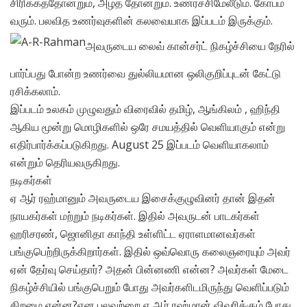
சிரிக்கத்தோன்றும், அழத் தோன்றும். உணர்ச்சிமேலீடும். கோபம்
வரும். பலவித உணர்வுகளின் கலவையாக இப்படம் இருக்கும்.
அவருடைய லைவ் கான்சர்ட் நிகழ்ச்சியை நேரில்
பார்ப்பது போன்ற உணர்வை துல்லியமான ஒலிகுறிப்புடன் கேட்டு
ரசிக்கலாம்.
இப்படம் உலகம் முழுவதும் விரைவில் தமிழ், ஆங்கிலம் , ஹிந்தி
ஆகிய மூன்று மொழிகளில் ஒரே சமயத்தில் வெளியாகும் என்று
எதிர்பார்க்கப்படுகிறது. August 25 இப்படம் வெளியாகலாம்
என்றும் தெரியவருகிறது.
நடிகர்கள்
ஏ ஆர் ரஹ்மானும் அவருடைய இசைக்குழுவினர் தான் இதன்
நாயகர்கள் மற்றும் நடிகர்கள். இதில் அவருடன் பாடகர்கள்
ஹரிசரண், ஜொனிதா காந்தி உள்ளிட்ட ஏராளமானவர்கள்
பங்குபெற்றிருக்கிறார்கள். இதில் ஒவ்வொரு கலைஞரையும் அவர்
ஏன் தேர்வு செய்தார்? அதன் பின்னணி என்ன? அவர்கள் மேடை
நிகழ்ச்சியில் பங்குபெறும் போது அவர்களிடமிருந்து வெளிப்படும்
திறமை என்ன?என பலவற்றை ஏ ஆர் ரஹ்மான் விவரிக்கும் போது