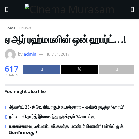
Home
News
ஏ ஆர் ரஹ்மானின் ஒன் ஹார்ட்…!
by
admin
July 31, 2017
617
SHARES
You might also like
ஆகஸ்ட் 28-ல் வெளியாகும் நயன்தாரா – கவின் நடித்த ‘ஹாய்’ !
நட்டி – விதார்த் இணைந்து நடிக்கும் ‘சொடக்கு’!
நகைச்சுவை, ஃபேண்டஸி கலந்த ‘மாஸ்டர் பிளான்’ ! பர்ஸ்ட் லுக்
வெளியானது!!