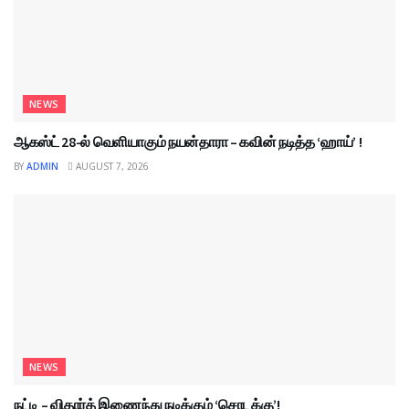
NEWS
ஆகஸ்ட் 28-ல் வெளியாகும் நயன்தாரா – கவின் நடித்த ‘ஹாய்’ !
BY
ADMIN
AUGUST 7, 2026
NEWS
நட்டி – விதார்த் இணைந்து நடிக்கும் ‘சொடக்கு’!