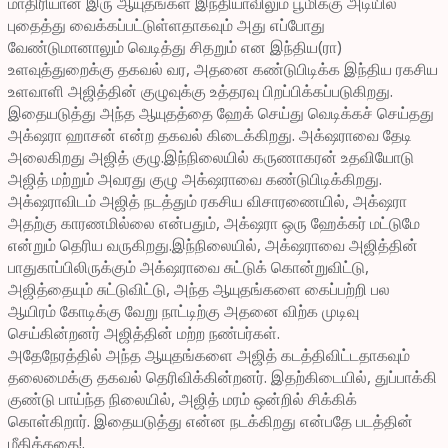
மாதிரியான இரு ஆயுதங்கள் இந்தியாவிலும் பூமிக்கு அடியில்
புதைத்து வைக்கப்பட்டுள்ளதாகவும் அது எப்போது
வேண்டுமானாலும் வெடித்து சிதறும் என இந்திய(ரா)
உளவுத்துறைக்கு தகவல் வர, அதனை கண்டுபிடிக்க இந்திய ரகசிய
உளவாளி அஜித்தின் குழுவுக்கு உத்தரவு பிறப்பிக்கப்படுகிறது.
இதையடுத்து அந்த ஆயுதத்தை ஹேக் செய்து வெடிக்கச் செய்தது
அக்‌ஷரா ஹாசன் என்ற தகவல் கிடைக்கிறது. அக்‌ஷராவை தேடி
அலைகிறது அஜித் குழு.இந்நிலையில் கருணாகரன் உதவியோடு
அஜித் மற்றும் அவரது குழு அக்‌ஷராவை கண்டுபிடிக்கிறது.
அக்‌ஷராவிடம் அஜித் நடத்தும் ரகசிய விசாரணையில், அக்‌ஷரா
அதற்கு காரணமில்லை என்பதும், அக்‌ஷரா ஒரு ஹேக்கர் மட்டுமே
என்றும் தெரிய வருகிறது.இந்நிலையில், அக்‌ஷராவை அஜித்தின்
பாதுகாப்பிலிருக்கும் அக்‌ஷராவை சுட்டுக் கொன்றுவிட்டு,
அஜித்தையும் சுட்டுவிட்டு, அந்த ஆயுதங்களை கைப்பற்றி பல
ஆயிரம் கோடிக்கு வேறு நாட்டிற்கு அதனை விற்க முடிவு
செய்கின்றனர் அஜித்தின் மற்ற நண்பர்கள்.
அதேநேரத்தில் அந்த ஆயுதங்களை அஜித் கடத்திவிட்டதாகவும்
தலைமைக்கு தகவல் தெரிவிக்கின்றனர். இதற்கிடையில், துப்பாக்கி
குண்டு பாய்ந்த நிலையில், அஜித் மரம் ஒன்றில் சிக்கிக்
கொள்கிறார். இதையடுத்து என்ன நடக்கிறது என்பதே படத்தின்
மீதிக்கதை!.