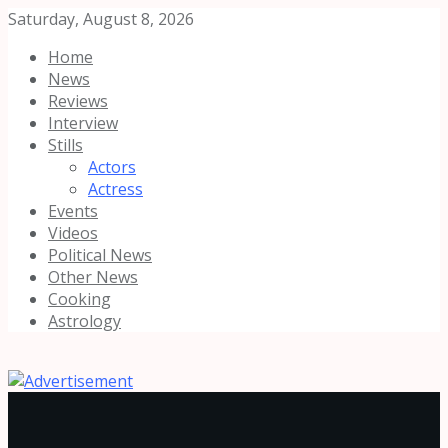
Saturday, August 8, 2026
Home
News
Reviews
Interview
Stills
Actors
Actress
Events
Videos
Political News
Other News
Cooking
Astrology