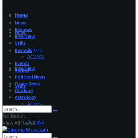
Home
Home
News
Reviews
News
Interview
Stills
Actors
Reviews
Actress
Events
Interview
Videos
Political News
Other News
Stills
Cooking
Astrology
Actors
No Result
Actress
View All Result