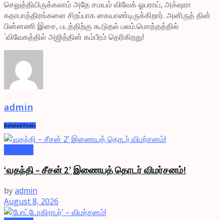
செலுத்தியிருக்கலாம் அதே சமயம் விவேக் ஓபராய், அக்‌ஷரா
கதாபாத்திரங்களை சிறப்பாக கையாண்டிருக்கிறார். அனிருத் தின்
பின்னணி இசை, படத்திற்கு கூடுதல் பலம்.மொத்தத்தில்
`விவேகத்தில் அஜித்தின் கம்பீரம் தெரிகிறது!
admin
Related
Posts
Reviews
‘வதந்தி – சீசன் 2’ இணையத் தொடர் விமர்சனம்!
by
admin
August 8, 2026