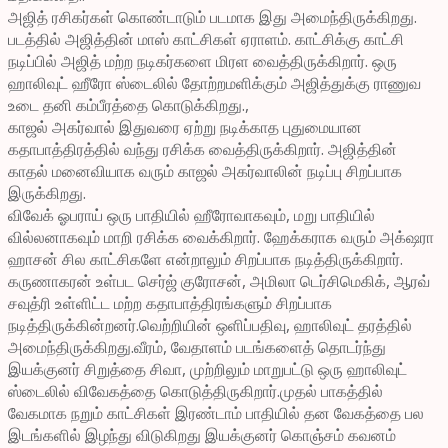
அஜித் ரசிகர்கள் கொண்டாடும் படமாக இது அமைந்திருக்கிறது.
படத்தில் அஜித்தின் மாஸ் காட்சிகள் ஏராளம். காட்சிக்கு காட்சி
நடிப்பில் அஜித் மற்ற நடிகர்களை மிரள வைத்திருக்கிறார். ஒரு
ஹாலிவுட் ஹீரோ ஸ்டைலில் தோற்றமளிக்கும் அஜித்துக்கு ராணுவ
உடை தனி கம்பீரத்தை கொடுக்கிறது.,
காஜல் அகர்வால் இதுவரை ஏற்று நடிக்காத புதுமையான
கதாபாத்திரத்தில் வந்து ரசிக்க வைத்திருக்கிறார். அஜித்தின்
காதல் மனைவியாக வரும் காஜல் அகர்வாலின் நடிப்பு சிறப்பாக
இருக்கிறது.
விவேக் ஓபராய் ஒரு பாதியில் ஹீரோவாகவும், மறு பாதியில்
வில்லனாகவும் மாறி ரசிக்க வைக்கிறார். ஹேக்கராக வரும் அக்‌ஷரா
ஹாசன் சில காட்சிகளே என்றாலும் சிறப்பாக நடித்திருக்கிறார்.
கருணாகரன் உள்பட செர்ஜ் குரோசன், அமிலா டெர்சிமெகிக், ஆரவ்
சவுத்ரி உள்ளிட்ட மற்ற கதாபாத்திரங்களும் சிறப்பாக
நடித்திருக்கின்றனர்.வெற்றியின் ஒளிப்பதிவு, ஹாலிவுட் தரத்தில்
அமைந்திருக்கிறது.வீரம், வேதாளம் படங்களைத் தொடர்ந்து
இயக்குனர் சிறுத்தை சிவா, முற்றிலும் மாறுபட்டு ஒரு ஹாலிவுட்
ஸ்டைலில் விவேகத்தை கொடுத்திருகிறார்.முதல் பாகத்தில்
வேகமாக நறும் காட்சிகள் இரண்டாம் பாதியில் தன வேகத்தை பல
இடங்களில் இழந்து விடுகிறது இயக்குனர் கொஞ்சம் கவனம்