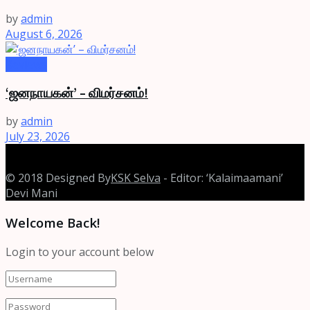
by
admin
August 6, 2026
Reviews
‘ஜனநாயகன்’ – விமர்சனம்!
by
admin
July 23, 2026
© 2018 Designed By
KSK Selva
- Editor: ‘Kalaimaamani’
Devi Mani
Welcome Back!
Login to your account below