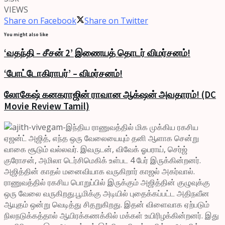
VIEWS
Share on Facebook
Share on Twitter
You might also like
‘வதந்தி – சீசன் 2’ இணையத் தொடர் விமர்சனம்!
‘போட்டோகிராபர்’ – விமர்சனம்!
லோகேஷ் கனகராஜின் ராவான ஆக்‌ஷன் அவதாரம்! (DC
Movie Review Tamil)
இந்திய ராணுவத்தில் மிக முக்கிய ரகசிய
ஏஜன்ட் அஜித், எந்த ஒரு வேலையையும் தனி ஆளாக சென்று
வாகை சூடும் வல்லவர். இவருடன், விவேக் ஓபராய், செர்ஜ்
குரோசன், அமிலா டெர்சிமெகிக் உள்பட 4 பேர் இருக்கின்றனர்.
அஜித்தின் காதல் மனைவியாக வருகிறார் காஜல் அகர்வால்.
ராணுவத்தில் ரகசிய பொறுப்பில் இருக்கும் அஜித்தின் குழுவுக்கு
ஒரு வேலை வருகிறது.பூமிக்கு அடியில் புதைக்கப்பட்ட அதிநவீன
ஆயுதம் ஒன்று வெடித்து சிதறுகிறது. இதன் விளைவாக ஏற்படும்
நிலநடுக்கத்தால் ஆயிரக்கணக்கில் மக்கள் உயிரிழக்கின்றனர். இது