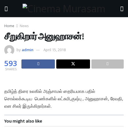
Home
News
சீறுகிறார் அனுஹாசன்!
by
admin
April 15, 2018
593
SHARES
தமிழ்த் திரை உலகில் அஞ்சாமல் தைரியமாக பதில்
சொல்லக்கூடிய பெண்களில் லட்சுமி,குஷ்பு , அனுஹாசன், ரேவதி,
என சிலர் இருக்கிறார்கள்.
You might also like