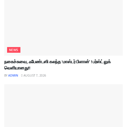
NEWS
நகைச்சுவை, ஃபேண்டஸி கலந்த ‘மாஸ்டர் பிளான்’ ! பர்ஸ்ட் லுக்
வெளியானது!!
BY
ADMIN
AUGUST 7, 2026