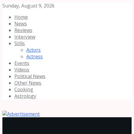
Sunday, August 9, 2026
Home
News
Reviews
Interview
Stills
Actors
Actress
Events
Videos
Political News
Other News
Cooking
Astrology