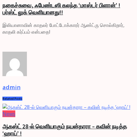
நகைச்சுவை, ஃபேண்டஸி கலந்த ‘மாஸ்டர் பிளான்’ !
பர்ஸ்ட் லுக் வெளியானது!!
இலியானாவின் காதலர் போட்டோக்காரர் ஆண்ட்ரு சொல்கிறார்,
காதலி கர்ப்பம் என்பதை!
admin
Related
Posts
News
ஆகஸ்ட் 28-ல் வெளியாகும் நயன்தாரா – கவின் நடித்த
‘ஹாய்’ !