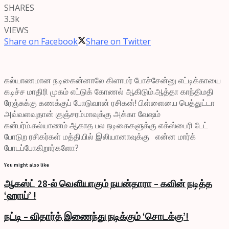
SHARES
3.3k
VIEWS
Share on Facebook
Share on Twitter
கல்யாணமான நடிகைன்னாலே கிளாமர் போச்சேன்னு எட்டிக்காயை
கடிச்ச மாதிரி முகம் எட்டுக் கோணல் ஆகிடும்.ஆத்தா காந்திமதி
ரேஞ்சுக்கு கணக்குப் போடுவான் ரசிகன்! பிள்ளையை பெத்துட்டா
அவ்வளவுதான் குஞ்சரம்மாவுக்கு அக்கா வேஷம்
கன்பர்ம்.கல்யாணம் ஆகாத பல நடிகைகளுக்கு எக்ஸ்பைரி டேட்
போடுற ரசிகர்கள் மத்தியில் இலியானாவுக்கு என்ன மார்க்
போடப்போகிறார்களோ?
You might also like
ஆகஸ்ட் 28-ல் வெளியாகும் நயன்தாரா – கவின் நடித்த
‘ஹாய்’ !
நட்டி – விதார்த் இணைந்து நடிக்கும் ‘சொடக்கு’!