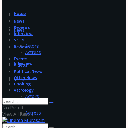
Home
Home
News
Reviews
News
Interview
Stills
Actors
Reviews
Actress
Events
Interview
Videos
Political News
Other News
Stills
Cooking
Astrology
Actors
No Result
Actress
View All Result