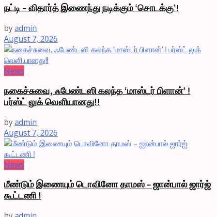
நட்டி – விதார்த் இணைந்து நடிக்கும் ‘சொடக்கு’!
by
admin
August 7, 2026
News
நகைச்சுவை, ஃபேண்டஸி கலந்த ‘மாஸ்டர் பிளான்’ !
பர்ஸ்ட் லுக் வெளியானது!!
by
admin
August 7, 2026
News
மீண்டும் இணையும் டொவினோ தாமஸ் – ஜான்பால் ஜார்ஜ்
கூட்டணி !
by
admin