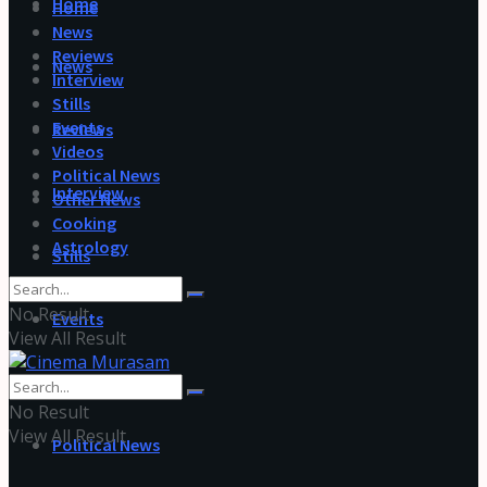
Home
Home
News
Reviews
News
Interview
Stills
Events
Reviews
Videos
Political News
Interview
Other News
Cooking
Astrology
Stills
No Result
Events
View All Result
Videos
No Result
View All Result
Political News