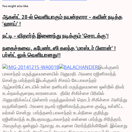
You might also like
ஆகஸ்ட் 28-ல் வெளியாகும் நயன்தாரா – கவின் நடித்த
‘ஹாய்’ !
நட்டி – விதார்த் இணைந்து நடிக்கும் ‘சொடக்கு’!
நகைச்சுவை, ஃபேண்டஸி கலந்த ‘மாஸ்டர் பிளான்’ !
பர்ஸ்ட் லுக் வெளியானது!!
இயக்குனர்
பாலசந்தர் மருத்துவமனையில் அனுமதி. அவரை ரஜினிகாந்த்
சென்று பார்த்தார்.இயக்குனர் சிகரம் கே.பாலசந்தர்
ஆழ்வார்பேட்டையில் உள்ள தனியார் மருத்துவமனை ஒன்றில் திடீர்
உடல்நலக்குறைவு காரணமாக தீவிர சிகிச்சை பிரிவில்
அனுமதிக்கப்பட்டுள்ளார் மருத்துவர்கள் தொடர் சிகிச்சை அளித்து
வருகின்றனர். அவரை நடிகர் ரஜினிகாந்த்,நடிகை குஷ்பூ உள்ளிட்ட
வர்கள் சென்று பார்த்தனர்.பாலசந்தர் உடல்நிலை குறித்து
ரஜினிகாந்த் கூறியதாவது,பாலசந்தர் என்னை பார்த்து சிரித்தார்.
அவருக்கு ஒன்னும் ஆகாது .கடவுளை பிரார்த்திக்கிறேன் .இவ்வாறு
அவர் கூறினார். அண்ணல் அவரது நிலைமை கவலைக்கிடமாக