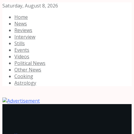
Saturday, August 8, 2026
Home
News
Reviews
Interview
Stills
Events
Videos
Political News
Other News
Cooking
Astrology