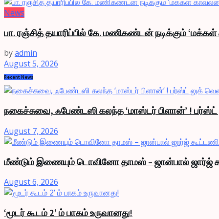
News
பா. ரஞ்சித் தயாரிப்பில் கே. மணிகண்டன் நடிக்கும் ‘மக்கள
by
admin
August 5, 2026
Recent News
நகைச்சுவை, ஃபேண்டஸி கலந்த ‘மாஸ்டர் பிளான்’ ! பர்ஸ்ட
August 7, 2026
மீண்டும் இணையும் டொவினோ தாமஸ் – ஜான்பால் ஜார்ஜ் க
August 6, 2026
‘மூடர் கூடம் 2’ ம் பாகம் உருவானது!