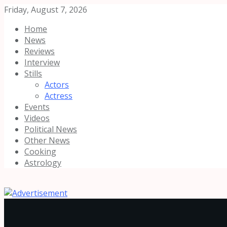
Friday, August 7, 2026
Home
News
Reviews
Interview
Stills
Actors
Actress
Events
Videos
Political News
Other News
Cooking
Astrology