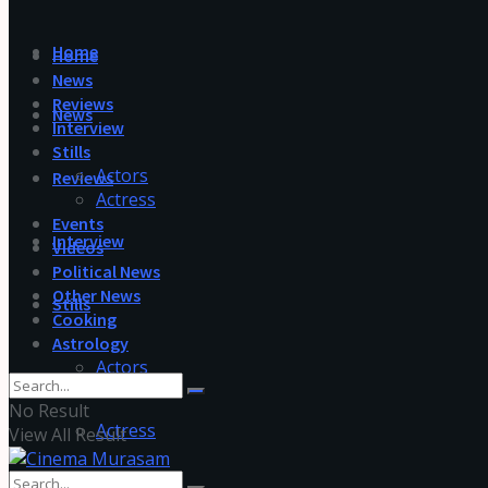
Home
Home
News
Reviews
News
Interview
Stills
Actors
Reviews
Actress
Events
Interview
Videos
Political News
Other News
Stills
Cooking
Astrology
Actors
No Result
Actress
View All Result