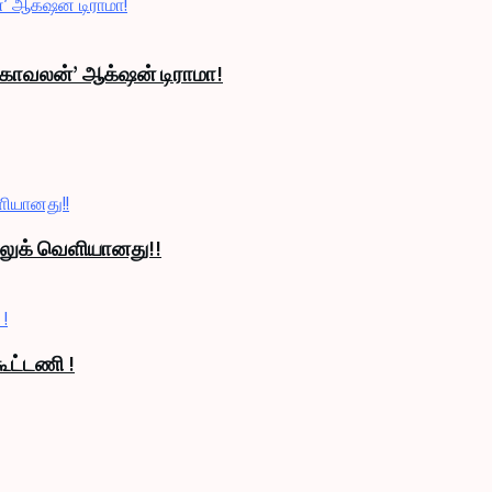
் காவலன்’ ஆக்‌ஷன் டிராமா!
் லுக் வெளியானது!!
ூட்டணி !