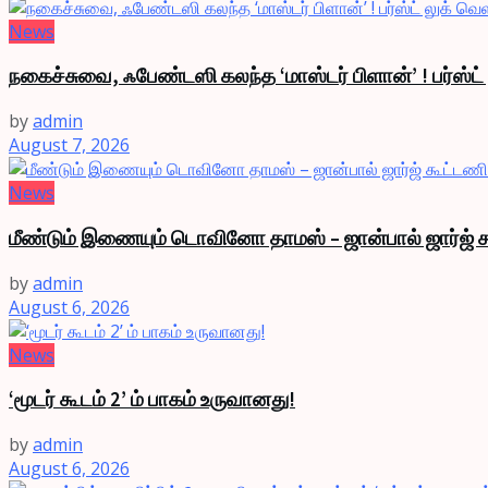
News
நகைச்சுவை, ஃபேண்டஸி கலந்த ‘மாஸ்டர் பிளான்’ ! பர்ஸ்ட
by
admin
August 7, 2026
News
மீண்டும் இணையும் டொவினோ தாமஸ் – ஜான்பால் ஜார்ஜ் க
by
admin
August 6, 2026
News
‘மூடர் கூடம் 2’ ம் பாகம் உருவானது!
by
admin
August 6, 2026