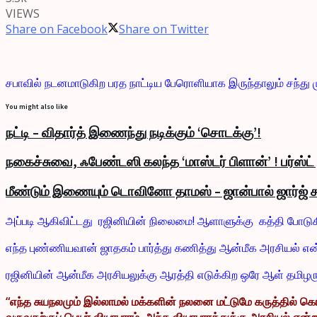
VIEWS
Share on Facebook
Share on Twitter
சபாவில் நடனமாடுகிற பரத நாட்டிய பேரொளியாக இருந்தாலும் சந்து ம
You might also like
நட்டி – விதார்த் இணைந்து நடிக்கும் ‘சொடக்கு’!
நகைச்சுவை, ஃபேண்டஸி கலந்த ‘மாஸ்டர் பிளான்’ ! பர்ஸ்ட
மீண்டும் இணையும் டொவினோ தாமஸ் – ஜான்பால் ஜார்ஜ் க
அப்படி ஆகிவிட்டது ரஜினியின் நிலைமை! ஆளாளுக்கு கத்தி போடுகி
எந்த புண்ணியவான் ஜாதகம் பார்த்து கணித்து ஆன்மீக அரசியல் என
ரஜினியின் ஆன்மீக அரசியலுக்கு ஆரத்தி எடுக்கிற ஒரே ஆள் தமிழ
“எந்த சுயநலமும் இல்லாமல் மக்களின் நலனை மட்டுமே கருத்தில் கொ
வருவதற்குப் பெயர் வியாபாரம். அந்த வியாபாரத்துக்கு அரசியல் என