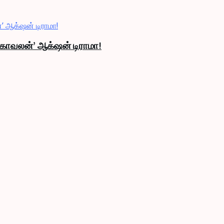
் காவலன்’ ஆக்‌ஷன் டிராமா!