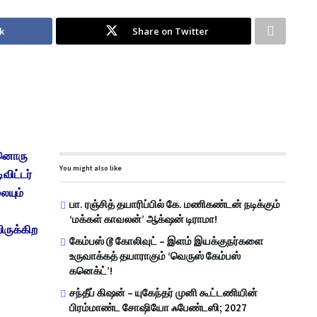
k
Share on Twitter
்னொரு
You might also like
ிவிட்டர்
ையும்
பா. ரஞ்சித் தயாரிப்பில் கே. மணிகண்டன் நடிக்கும்
‘மக்கள் காவலன்’ ஆக்‌ஷன் டிராமா!
ிருக்கிற
கேம்பஸ் டூ கோலிவுட் – இளம் இயக்குநர்களை
உருவாக்கத் தயாராகும் ‘வெருஸ் கேம்பஸ்
கனெக்ட்’!
சந்தீப் கிஷன் – யுகேந்தர் முனி கூட்டணியின்
பிரம்மாண்ட சோஷியோ ஃபேண்டஸி; 2027