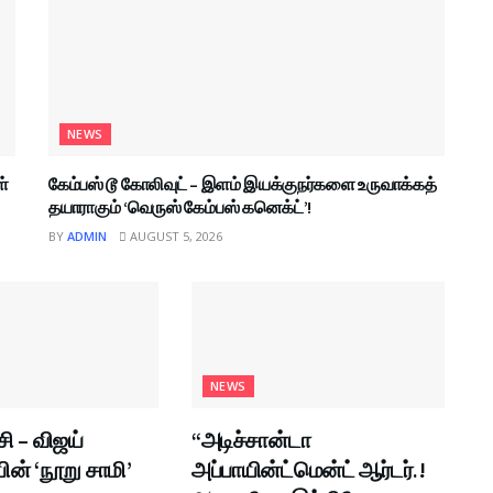
NEWS
ள்
கேம்பஸ் டூ கோலிவுட் – இளம் இயக்குநர்களை உருவாக்கத்
தயாராகும் ‘வெருஸ் கேம்பஸ் கனெக்ட்’!
BY
ADMIN
AUGUST 5, 2026
NEWS
சி – விஜய்
“அடிச்சான்டா
் ‘நூறு சாமி’
அப்பாயின்ட்மென்ட் ஆர்டர்.!