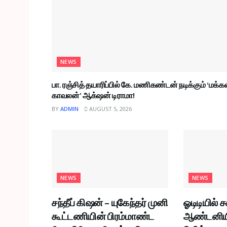
NEWS
பா. ரஞ்சித் தயாரிப்பில் கே. மணிகண்டன் நடிக்கும் ‘மக்க
காவலன்’ ஆக்‌ஷன் டிராமா!
BY
ADMIN
AUGUST 5, 2026
NEWS
NEWS
சந்தீப் கிஷன் – யுகேந்தர் முனி
ஓடிடியில் ச
கூட்டணியின் பிரம்மாண்ட
ஆண்டனியின