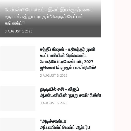
கேம்பஸ் டூ கோலிவுட் – இளம் இயக்குநர்களை
உருவாக்கத் தயாராகும் ‘வெருஸ் கேம்பஸ்
கனெக்ட்’!
AUGUST 5, 2026
சந்தீப் கிஷன் – யுகேந்தர் முனி
கூட்டணியின் பிரம்மாண்ட
சோஷியோ ஃபேண்டஸி; 2027
ஜூலையில் முதல் பாகம் ரிலீஸ்!
AUGUST 5, 2026
ஓடிடியில் சசி – விஜய்
ஆண்டனியின் ‘நூறு சாமி’ ரிலீஸ்!
AUGUST 5, 2026
“அடிச்சான்டா
அப்பாயின்ட்மென்ட் ஆர்டர்.!