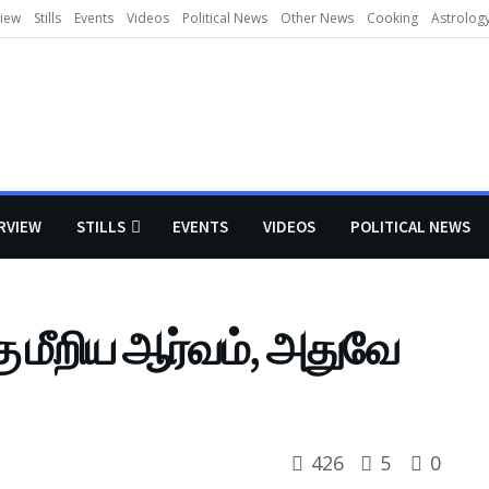
view
Stills
Events
Videos
Political News
Other News
Cooking
Astrolog
RVIEW
STILLS
EVENTS
VIDEOS
POLITICAL NEWS
ு மீறிய ஆர்வம், அதுவே
426
5
0