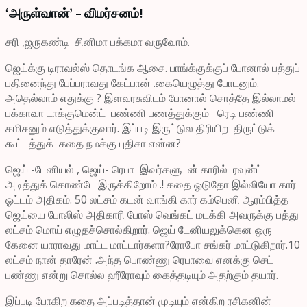
‘அருள்வான்’ – விமர்சனம்!
சரி ,ஜருகண்டி சினிமா பக்கமா வருவோம்.
ஜெய்க்கு டிராவல்ஸ் தொடங்க ஆசை. பாங்க்குக்குப் போனால் பத்துப்
பதினைந்து பேப்பராவது கேட்பான் .கையெழுத்து போடனும்.
அதெல்லாம் எதுக்கு ? இளவரசுவிடம் போனால் சொத்தே இல்லாமல்
பக்காவா டாக்குமென்ட் பண்ணி பணத்துக்கும் ரெடி பண்ணி
கமிசனும் எடுத்துக்குவார். இப்படி இருட்டுல திரியிற திருட்டுக்
கூட்டத்துக் கதை நமக்கு புதிசா என்ன?
ஜெய் -டேனியல் , ஜெய்- ரெபா இவர்களுடன் காரில் ரவுன்ட்
அடித்துக் கொண்டே இருக்கிறோம் .! கதை ஓடுதோ இல்லியோ கார்
ஓட்டம் அதிகம். 50 லட்சம் கடன் வாங்கி கார் கம்பெனி ஆரம்பித்த
ஜெய்யை போலிஸ் அதிகாரி போஸ் வெங்கட் மடக்கி அவருக்கு பத்து
லட்சம் மொய் எழுதச்சொல்கிறார். ஜெய் டேனியலுக்கென ஒரு
கேனை யாராவது மாட்ட மாட்டார்களா?ரோபோ சங்கர் மாட்டுகிறார்.10
லட்சம் நான் தாரேன் .அந்த பொண்ணு ரெபாவை எனக்கு செட்
பண்ணு என்று சொல்ல ஹீரோவும் கைத்தடியும் அதற்கும் தயார்.
இப்படி போகிற கதை அப்படித்தான் முடியும் என்கிற ரசிகனின்