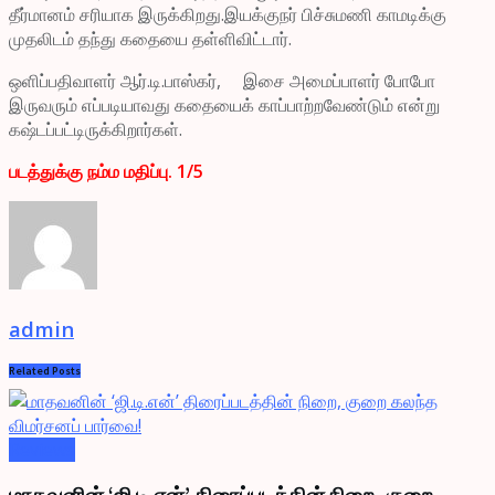
தீர்மானம் சரியாக இருக்கிறது.இயக்குநர் பிச்சுமணி காமடிக்கு
முதலிடம் தந்து கதையை தள்ளிவிட்டார்.
ஒளிப்பதிவாளர் ஆர்.டி.பாஸ்கர், இசை அமைப்பாளர் போபோ
இருவரும் எப்படியாவது கதையைக் காப்பாற்றவேண்டும் என்று
கஷ்டப்பட்டிருக்கிறார்கள்.
படத்துக்கு நம்ம மதிப்பு. 1/5
admin
Related
Posts
Reviews