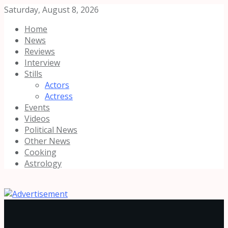
Saturday, August 8, 2026
Home
News
Reviews
Interview
Stills
Actors
Actress
Events
Videos
Political News
Other News
Cooking
Astrology