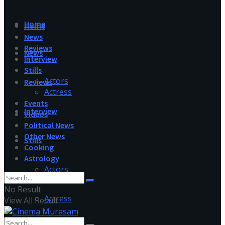
Home
Home
News
Reviews
News
Interview
Stills
Actors
Reviews
Actress
Events
Interview
Videos
Political News
Other News
Stills
Cooking
Astrology
Actors
No Result
Actress
View All Result