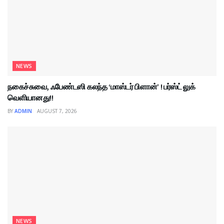
NEWS
நகைச்சுவை, ஃபேண்டஸி கலந்த ‘மாஸ்டர் பிளான்’ ! பர்ஸ்ட் லுக்
வெளியானது!!
BY
ADMIN
AUGUST 7, 2026
NEWS