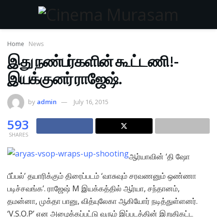
Home
News
இது நண்பர்களின் கூட்டணி!-
இயக்குனர் ராஜேஷ்.
by
admin
July 16, 2015
593
SHARES
ஆர்யாவின் ‘தி ஷோ
பீப்பல்’ தயாரிக்கும் திரைப்படம் ‘வாசுவும் சரவணனும் ஒண்ணா
படிச்சவங்க’. ராஜேஷ் M இயக்கத்தில் ஆர்யா, சந்தானம்,
தமன்னா, முக்தா பானு, வித்யுலேகா ஆகியோர் நடித்துள்ளனர்.
‘V.S.O.P’ என அழைக்கப்பட்டு வரும் இப்படத்தின் இறுதிகட்ட