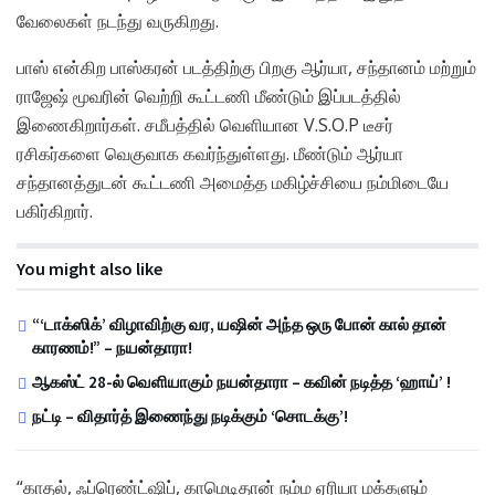
வேலைகள் நடந்து வருகிறது.
பாஸ் என்கிற பாஸ்கரன் படத்திற்கு பிறகு ஆர்யா, சந்தானம் மற்றும்
ராஜேஷ் மூவரின் வெற்றி கூட்டணி மீண்டும் இப்படத்தில்
இணைகிறார்கள். சமீபத்தில் வெளியான V.S.O.P டீசர்
ரசிகர்களை வெகுவாக கவர்ந்துள்ளது. மீண்டும் ஆர்யா
சந்தானத்துடன் கூட்டணி அமைத்த மகிழ்ச்சியை நம்மிடையே
பகிர்கிறார்.
You might also like
“‘டாக்ஸிக்’ விழாவிற்கு வர, யஷின் அந்த ஒரு போன் கால் தான்
காரணம்!” – நயன்தாரா!
ஆகஸ்ட் 28-ல் வெளியாகும் நயன்தாரா – கவின் நடித்த ‘ஹாய்’ !
நட்டி – விதார்த் இணைந்து நடிக்கும் ‘சொடக்கு’!
“காதல், ஃப்ரெண்ட்ஷிப், காமெடிதான் நம்ம ஏரியா மக்களும்