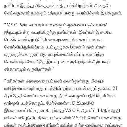
நம்மிடம் இருந்து அதைதான் எதிர்பார்க்கிறார்கள். அதையே
செய்வதுதான் நமக்கும் உத்தமம்” என்று ஆரம்பித்தார் இயக்குனர்.
“ V.S.O.Pனா ‘வாசுவும் சரவணனும் ஒண்ணா படிச்சவங்க’
இருவரும் சிறு வயதிலிருந்து நண்பர்கள். இவர்கள் இடையே
பெண்களால் ஏற்படும் விளைவுகளை மிக கலாட்டாவாக
சொல்லியிருக்கிறோம். படம் முழுக்க இரண்டு நண்பர்கள்
ஒருவருக்கொருவர் நிஜ வாழக்கையில் எப்படி கலாய்த்து
கொள்வார்களோ அதே இயல்புடன் வருகிறார்கள் ஆர்யாவும்
சந்தானமும் வருகிறார்கள்.”
“ ரசிகர்கள் அனைவரையும் டீசர் கவர்ந்துள்ளது மிகவும்
மகிழ்ச்சியாகவுள்ளது. படத்தின் ஒற்றை பாடல் வரும் ஜூலை 21
ஆம் தேதி வெளியாகவுள்ளது. நிரவ் ஷா ஒளிப்பதிவில், விவேக்
ஹர்ஷன் படத்தொகுப்பு மேற்கொள்ள, D இமானின்
இசையமைப்பில் உருவாகியுள்ளது V.S.O.P. ஆகஸ்ட் 14ஆம் தேதி
மக்கள் மகிழ்ந்திட திரையரங்குகளில் V.S.O.P வெளியாகவுள்ளது.
உங்கள் நண்பர்களோடு நீங்கள் கழித்த அந்த ஜாலியான நாட்களை