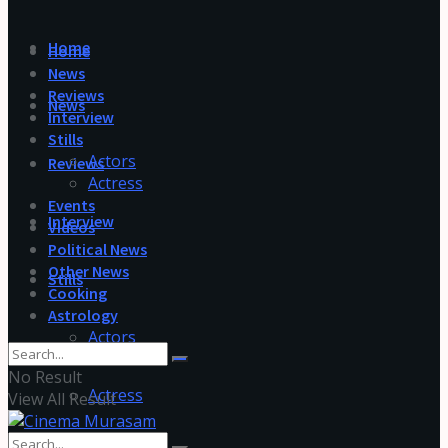
Home
Home
News
Reviews
News
Interview
Stills
Actors
Reviews
Actress
Events
Interview
Videos
Political News
Other News
Stills
Cooking
Astrology
Actors
No Result
Actress
View All Result