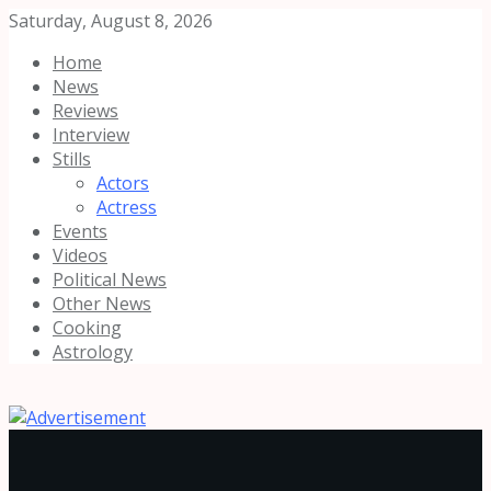
Saturday, August 8, 2026
Home
News
Reviews
Interview
Stills
Actors
Actress
Events
Videos
Political News
Other News
Cooking
Astrology