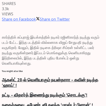
SHARES
3.3k
VIEWS
Share on Facebook
Share on Twitter
கார்த்திக் சுப்புராஜ் இயக்கத்தில் நடிகர் ரஜினிகாந்த் நடித்து வரும்
படம் பேட்ட. இந்த படத்தில் வில்லனாக விஜய் சேதுபதி நடித்து
வருகிறார். மேலும், இதில் நடிகை த்ரிஷா சிம்ரன் உள்ளிட்ட பலர்
நடித்து வருகின்றனர்.இப்படம் பொங்கலுக்கு வெளியாகிறது
இந்நிலையில், இந்த படத்தின் புதிய போஸ்டர் ஒன்று
வெளியாகியுள்ளது.
You might also like
ஆகஸ்ட் 28-ல் வெளியாகும் நயன்தாரா – கவின் நடித்த
‘ஹாய்’ !
நட்டி – விதார்த் இணைந்து நடிக்கும் ‘சொடக்கு’!
நகைச்சுவை, ஃபேண்டஸி கலந்த ‘மாஸ்டர் பிளான்’ !