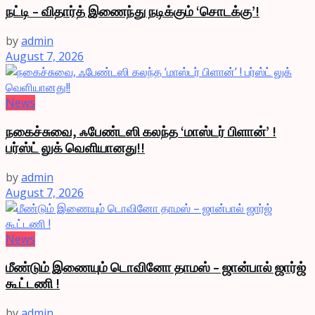
நட்டி – விதார்த் இணைந்து நடிக்கும் ‘சொடக்கு’!
by
admin
August 7, 2026
News
நகைச்சுவை, ஃபேண்டஸி கலந்த ‘மாஸ்டர் பிளான்’ !
பர்ஸ்ட் லுக் வெளியானது!!
by
admin
August 7, 2026
News
மீண்டும் இணையும் டொவினோ தாமஸ் – ஜான்பால் ஜார்ஜ்
கூட்டணி !
by
admin