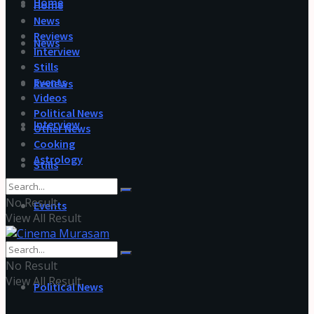
Home
Home
News
Reviews
News
Interview
Stills
Events
Reviews
Videos
Political News
Interview
Other News
Cooking
Astrology
Stills
No Result
Events
View All Result
Videos
No Result
View All Result
Political News