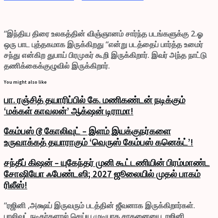
“இந்திய திரை உலகத்தின் விஞ்ஞானம் சார்ந்த படங்களுக்கு 2.ஓ
ஒரு பாட புத்தகமாக இருக்கிறது “என்று படத்தைப் பார்த்த உமைர்
சந்து என்கிற துபாய் பிரமுகர் கூறி இருக்கிறார். இவர் அந்த நாட்டு
தணிக்கைக்குழுவில் இருக்கிறார்.
You might also like
பா. ரஞ்சித் தயாரிப்பில் கே. மணிகண்டன் நடிக்கும்
‘மக்கள் காவலன்’ ஆக்‌ஷன் டிராமா!
கேம்பஸ் டூ கோலிவுட் – இளம் இயக்குநர்களை
உருவாக்கத் தயாராகும் ‘வெருஸ் கேம்பஸ் கனெக்ட்’!
சந்தீப் கிஷன் – யுகேந்தர் முனி கூட்டணியின் பிரம்மாண்ட
சோஷியோ ஃபேண்டஸி; 2027 ஜூலையில் முதல் பாகம்
ரிலீஸ்!
“ரஜினி ,அக்ஷய் இருவரும் படத்தின் ஜீவனாக இருக்கிறார்கள்.
பாலிவுட் நடிகர்களால் செய்ய முடியாத சாதனையை ரஜினி