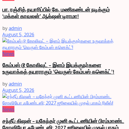
பா. ரஞ்சித் தயாரிப்பில் கே. மணிகண்டன் நடிக்கும்
‘மக்கள் காவலன்’ ஆக்‌ஷன் டிராமா!
by
admin
August 5, 2026
News
கேம்பஸ் டூ கோலிவுட் – இளம் இயக்குநர்களை
உருவாக்கத் தயாராகும் ‘வெருஸ் கேம்பஸ் கனெக்ட்’!
by
admin
August 5, 2026
News
சந்தீப் கிஷன் – யுகேந்தர் முனி கூட்டணியின் பிரம்மாண்ட
சோஷியோ ஃபேண்டஸி; 2027 ஜூலையில் முதல் பாகம்