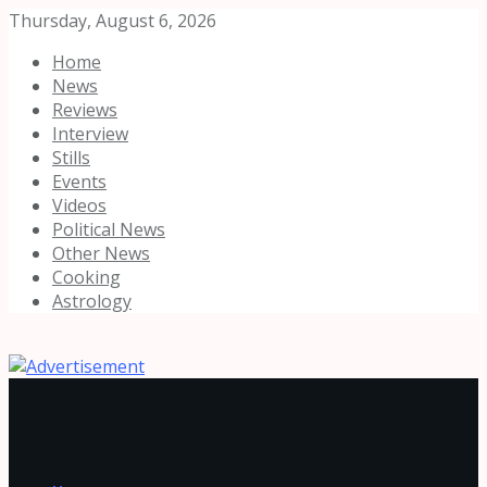
Thursday, August 6, 2026
Home
News
Reviews
Interview
Stills
Events
Videos
Political News
Other News
Cooking
Astrology