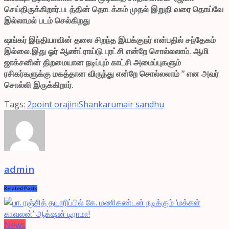
செய்திருக்கிறார்.படத்தின் தொடக்கம் முதல் இறுதி வரை தொய்வே
இல்லாமல் படம் செல்கிறது
ஷங்கர் இந்தியாவின் தலை சிறந்த இயக்குநர் என்பதில் சந்தேகம்
இல்லை.இது ஓர் ஆண்ட்ராய்டு புரட்சி என்றே சொல்லலாம். ஆமி
ஜாக்சனின் திறமையான நடிப்பும் காட்சி அமைப்புகளும்
ரசிகர்களுக்கு மகத்தான விருந்து என்றே சொல்லலாம் ” என அவர்
சொல்லி இருக்கிறார்.
Tags:
2point o
rajini
Shankar
umair sandhu
admin
Related
Posts
News