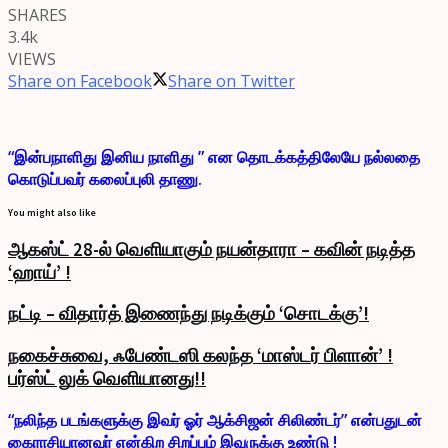
SHARES
3.4k
VIEWS
Share on Facebook
Share on Twitter
“இன்பநாளிது இனிய நாளிது ” என தொடக்கத்திலேயே நல்லதை
கொடுப்பவர் கலைப்புலி தாணு.
You might also like
ஆகஸ்ட் 28-ல் வெளியாகும் நயன்தாரா – கவின் நடித்த
‘ஹாய்’ !
நட்டி – விதார்த் இணைந்து நடிக்கும் ‘சொடக்கு’!
நகைச்சுவை, ஃபேண்டஸி கலந்த ‘மாஸ்டர் பிளான்’ !
பர்ஸ்ட் லுக் வெளியானது!!
“நலிந்த படங்களுக்கு இவர் ஓர் ஆக்சிஜன் சிலிண்டர்” என்பதுடன்
கைராசியானவர் என்கிற சிறப்பும் இவருக்கு உண்டு !