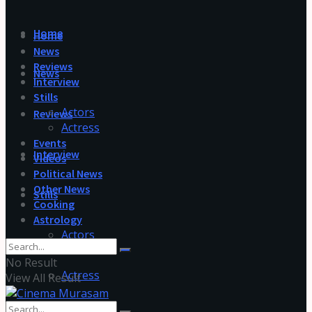
Home
Home
News
Reviews
News
Interview
Stills
Actors
Reviews
Actress
Events
Interview
Videos
Political News
Other News
Stills
Cooking
Astrology
Actors
No Result
Actress
View All Result