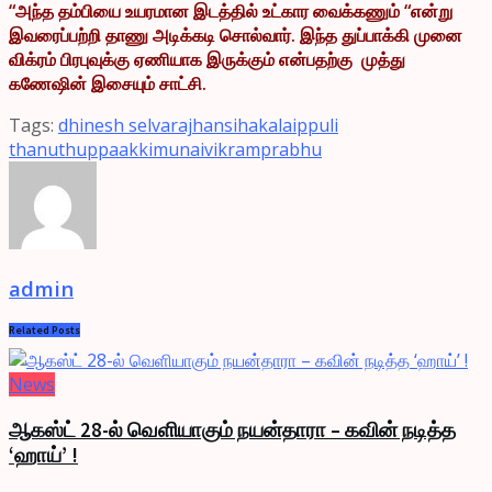
“அந்த தம்பியை உயரமான இடத்தில் உட்கார வைக்கணும் “என்று
இவரைப்பற்றி தாணு அடிக்கடி சொல்வார். இந்த துப்பாக்கி முனை
விக்ரம் பிரபுவுக்கு ஏணியாக இருக்கும் என்பதற்கு முத்து
கணேஷின் இசையும் சாட்சி.
Tags:
dhinesh selvaraj
hansiha
kalaippuli
thanu
thuppaakkimunai
vikramprabhu
admin
Related
Posts
News
ஆகஸ்ட் 28-ல் வெளியாகும் நயன்தாரா – கவின் நடித்த
‘ஹாய்’ !