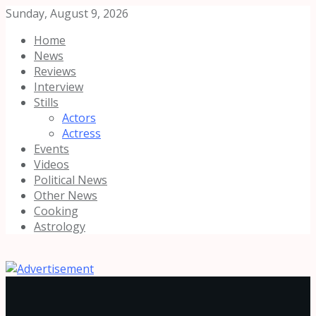
Sunday, August 9, 2026
Home
News
Reviews
Interview
Stills
Actors
Actress
Events
Videos
Political News
Other News
Cooking
Astrology