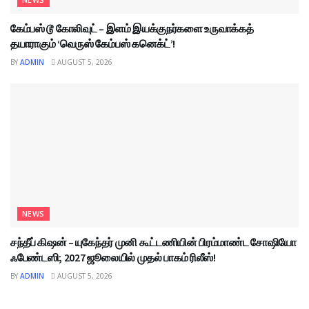
கேம்பஸ் டூ கோலிவுட் – இளம் இயக்குநர்களை உருவாக்கத்
தயாராகும் ‘வெருஸ் கேம்பஸ் கனெக்ட்’!
BY
ADMIN
AUGUST 5, 2026
NEWS
சந்தீப் கிஷன் – யுகேந்தர் முனி கூட்டணியின் பிரம்மாண்ட சோஷியோ
ஃபேண்டஸி; 2027 ஜூலையில் முதல் பாகம் ரிலீஸ்!
BY
ADMIN
AUGUST 5, 2026