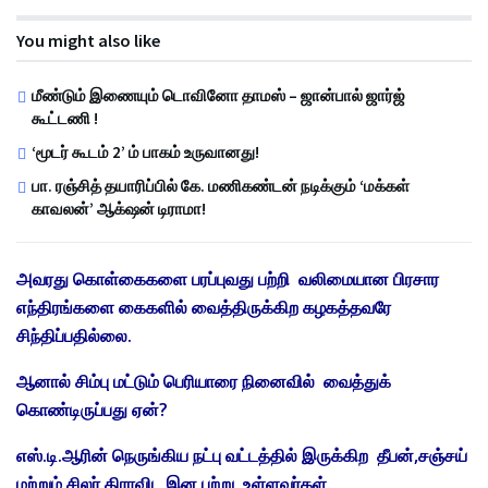
You might also like
மீண்டும் இணையும் டொவினோ தாமஸ் – ஜான்பால் ஜார்ஜ்
கூட்டணி !
‘மூடர் கூடம் 2’ ம் பாகம் உருவானது!
பா. ரஞ்சித் தயாரிப்பில் கே. மணிகண்டன் நடிக்கும் ‘மக்கள்
காவலன்’ ஆக்‌ஷன் டிராமா!
அவரது கொள்கைகளை பரப்புவது பற்றி வலிமையான பிரசார
எந்திரங்களை கைகளில் வைத்திருக்கிற கழகத்தவரே
சிந்திப்பதில்லை.
ஆனால் சிம்பு மட்டும் பெரியாரை நினைவில் வைத்துக்
கொண்டிருப்பது ஏன்?
எஸ்.டி.ஆரின் நெருங்கிய நட்பு வட்டத்தில் இருக்கிற தீபன்,சஞ்சய்
மற்றும் சிலர் திராவிட இன பற்று உள்ளவர்கள்.