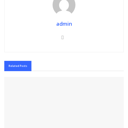
admin
Related
Posts