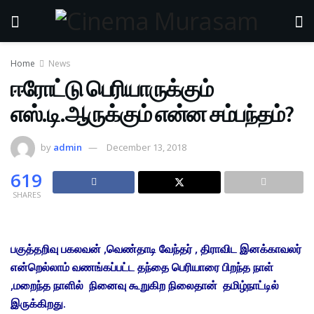
Home
News
ஈரோட்டு பெரியாருக்கும்
எஸ்.டி.ஆருக்கும் என்ன சம்பந்தம்?
by
admin
December 13, 2018
619
SHARES
பகுத்தறிவு பகலவன் ,வெண்தாடி வேந்தர் , திராவிட இனக்காவலர்
என்றெல்லாம் வணங்கப்பட்ட தந்தை பெரியாரை பிறந்த நாள்
,மறைந்த நாளில் நினைவு கூறுகிற நிலைதான் தமிழ்நாட்டில்
இருக்கிறது.