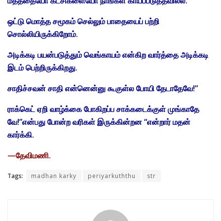
மதத்தையோ கட்சிகளையோ நாங்கள் காயப்படுத்தவில்ல.
ஒட்டு மொத்த சமூகம் செல்லும் பாதையைப் பற்றி
சொல்லியிருக்கிறோம்.
அடிக்கடி பயன்படுத்தும் வெங்காயம் என்கிற வார்த்தை அடிக்கடி
இடம் பெற்றிருக்கிறது.
சாதிச்சவன் சாதி என்னென்னு கூகுள்ல போயி தேடாதேவே!”
ராக்கெட் ஏறி வாழ்க்கை போகிறப்ப சாக்கடைக்குள் முங்காதே
வே!”என்பது
போன்ற வரிகள் இருக்கின்றன “என்றார் மதன்
கார்க்கி.
—தேவிமணி.
Tags:
madhan karky
periyarkuththu
str