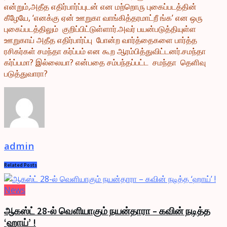
என்றும்,அதீத எதிர்பார்ப்புடன் என மற்றொரு புகைப்படத்தின்
கீழேயே, ‘எனக்கு ஏன் ஊறுகா வாங்கித்தரமாட்றீ ங்க’ என ஒரு
புகைப்படத்திலும் குறிப்பிட்டுள்ளார்.அவர் பயன்படுத்தியுள்ள
ஊறுகாய் அதீத எதிர்பார்ப்பு போன்ற வார்த்தைகளை பார்த்த
ரசிகர்கள் சமந்தா கர்ப்பம் என கூற ஆரம்பித்துவிட்டனர்.சமந்தா
கர்ப்பமா? இல்லையா? என்பதை சம்பந்தப்பட்ட சமந்தா தெளிவு
படுத்துவாரா?
admin
Related
Posts
News
ஆகஸ்ட் 28-ல் வெளியாகும் நயன்தாரா – கவின் நடித்த
‘ஹாய்’ !