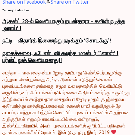
Share on Facebook
Share on Twitter
You might also like
ஆகஸ்ட் 28-ல் வெளியாகும் நயன்தாரா – கவின் நடித்த
‘ஹாய்’ !
நட்டி – விதார்த் இணைந்து நடிக்கும் ‘சொடக்கு’!
நகைச்சுவை, ஃபேண்டஸி கலந்த ‘மாஸ்டர் பிளான்’ !
பர்ஸ்ட் லுக் வெளியானது!!
சமந்தா – நாக சைதன்யா ஜோடி தற்போது ‘ஆம்ஸ்டெர்டாமு’க்கு
சுற்றுலா சென்றுள்ளது.அங்கு அவர்கள் எடுத்துக்கொண்ட
புகைப்படங்களை தங்களது சமூக வலைதளத்தில் வெளியிட்டு
வருகின்றனர். அப்படங்கள் ரசிகர்களை அதிகம் கவர்ந்து வருகிறது.
இந்நிலையில் சமந்தா-நாக சைதன்யா ஜோடி முதல் குழந்தையை
எதிர்பார்த்து காத்திருப்பதாகவும் தகவல் பரவி வருகிறது.அதே
சமயம், சமந்தா சமீபத்தில் வெளியிட்ட புகைப்படங்களில் அதற்கான
அறிகுறிகள் எதுவும் காணப்படவில்லை. என்றாலும்,
இன்ஸ்ட்டாகிராமில் அவர் புகைப்படங்களில் குறிப்பிட்ட பதிவுகள்
தான் காரணம்.” ஸ்ட்ரோலிங் இன் டூ த நியூ இயர். 2019