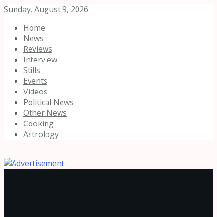
Sunday, August 9, 2026
Home
News
Reviews
Interview
Stills
Events
Videos
Political News
Other News
Cooking
Astrology