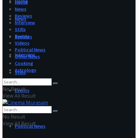
Home
Home
News
Reviews
News
Interview
Stills
Events
Reviews
Videos
Political News
Interview
Other News
Cooking
Astrology
Stills
No Result
Events
View All Result
Videos
No Result
View All Result
Political News