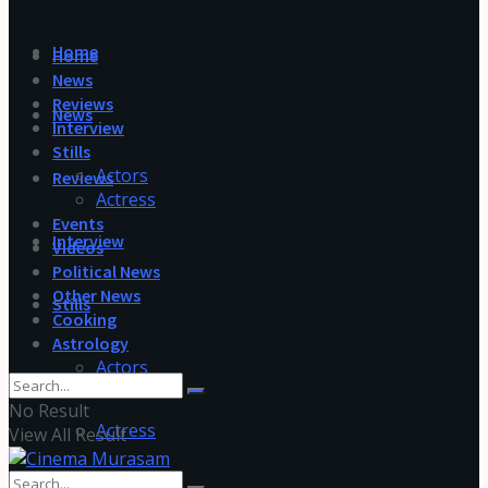
Home
Home
News
Reviews
News
Interview
Stills
Actors
Reviews
Actress
Events
Interview
Videos
Political News
Other News
Stills
Cooking
Astrology
Actors
No Result
Actress
View All Result