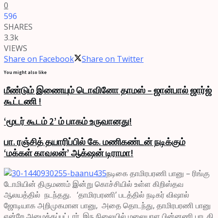
0
596
SHARES
3.3k
VIEWS
Share on Facebook
Share on Twitter
You might also like
மீண்டும் இணையும் டொவினோ தாமஸ் – ஜான்பால் ஜார்ஜ்
கூட்டணி !
‘மூடர் கூடம் 2’ ம் பாகம் உருவானது!
பா. ரஞ்சித் தயாரிப்பில் கே. மணிகண்டன் நடிக்கும்
‘மக்கள் காவலன்’ ஆக்‌ஷன் டிராமா!
நடிகை தாமிரபரணி பானு – ரிங்கு
டோமியின் திருமணம் இன்று கொச்சியில் உள்ள கிறிஸ்தவ
ஆலயத்தில் நடந்தது. ‘தாமிரபரணி’ படத்தில் நடிகர் விஷால்
ஜோடியாக அறிமுகமான பானு, அதை தொடந்து, தாமிரபரணி பானு
என்றே அழைக்கப்பட்டார். இந நிலையில் மலையாள பின்னணி பாடகி