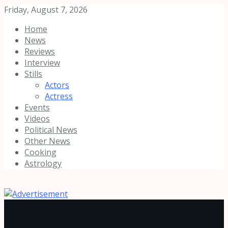
Friday, August 7, 2026
Home
News
Reviews
Interview
Stills
Actors
Actress
Events
Videos
Political News
Other News
Cooking
Astrology