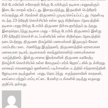
ரிமி டோமியின் சகோதரர் ரிங்கு டோமிக்கும் நடிகை பானுவுக்கும்
இடையே காதல் ஏற்பட்டது. இதையடுத்து, இருவரின் பெற்றோர்
சம்மதத்துடன் அவர்கள் திருமணம் முடிவு செய்யப்பட்டது. அதன்படி
கடந்த 23-ந்தேதி கொச்சியில் உள்ள ஒரு கிறிஸ்தவ ஆலயத்தில்
நடிகை பானு-ரிங்கு டோமிக் திருமண நிச்சயதார்த்தம் நடந்தது.
இதைதொடர்ந்து நடிகை பானு – ரிங்கு டோமிக் திருமணம் இன்று
(30-ந்தேதி) கொச்சி எடப்பள்ளியில் உள்ள கிறிஸ்தவ ஆலயத்தில்
நடைபெற்றது. திருமண நிகழ்வில் மணமக்கள் இருவரும் கேரள
பாரம்பரிய உடை அணிந்து இருந்தனர், திருமணத்தில் ஏராளமான
மலையாள நடிகர், நடிகைகள் கலந்துகொண்டு மணமக்களை
வாழ்த்தினர்.. இன்று மாலை இவர்களின் திருமண வரவேற்பு
நிகழ்ச்சி கொச்சியில் உள்ள கோகுலம் பார்க் ஹோட்டலில் நடக்கிறது.
வாசுவும் சரவணனும் ஒண்ணாப் படிச்சவங்க படத்தில் சந்தானத்தின்
ஜோடியாக நடித்துள்ள பானு, தொடர்ந்து சகுந்தலாவின் காதலன்,
வாய்மை மற்றும் பாம்பு சட்டை போன்ற படங்களில் நடித்து வருவது
குறிப்பிடதக்கது.