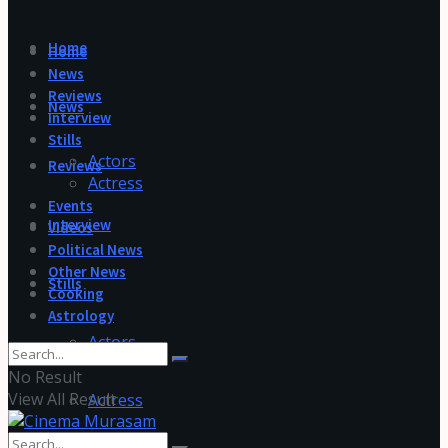
Home
Home
News
Reviews
News
Interview
Stills
Actors
Reviews
Actress
Events
Interview
Videos
Political News
Other News
Stills
Cooking
Astrology
Actors
No Result
View All Result
Actress