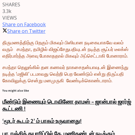
SHARES
3.3k
VIEWS
Share on Facebook
Share on Twitter
திருமணத்திற்கு பிறகும் மிகவும் பிஸியான நடிகையாகவே வலம்
வரும் சமந்தா, தமிழில் விஜய்சேதுபதியுடன் நடித்த சூப்பர் டீலக்ஸ்
எதிர்பார்த்த அளவு போகாததால் மிகவும் அப்செட்டாகி போனாராம்.
சமந்தா தெலுங்கில் தன கணவர் நாகசைதன்யாவுடன் இணைந்து
நடித்த ‘மஜிலி’ படமாவது வெற்றி பெற வேண்டும் என்று திருப்பதி
கோவிலுக்கு சென்று மனமுருகி வேண்டிக்கொண்டாராம்.
You might also like
மீண்டும் இணையும் டொவினோ தாமஸ் – ஜான்பால் ஜார்ஜ்
கூட்டணி !
‘மூடர் கூடம் 2’ ம் பாகம் உருவானது!
பா. ரஞ்சித் தயாரிப்பில் கே. மணிகண்டன் நடிக்கும்