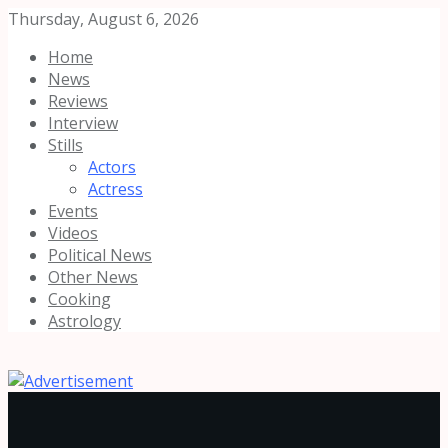
Thursday, August 6, 2026
Home
News
Reviews
Interview
Stills
Actors
Actress
Events
Videos
Political News
Other News
Cooking
Astrology