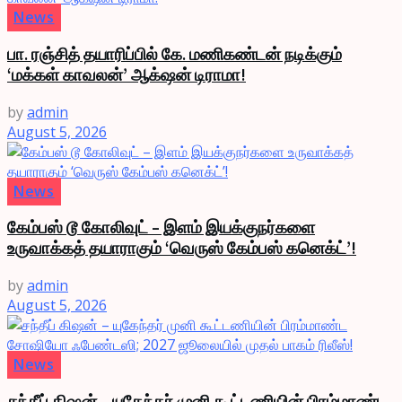
News
பா. ரஞ்சித் தயாரிப்பில் கே. மணிகண்டன் நடிக்கும்
‘மக்கள் காவலன்’ ஆக்‌ஷன் டிராமா!
by
admin
August 5, 2026
News
கேம்பஸ் டூ கோலிவுட் – இளம் இயக்குநர்களை
உருவாக்கத் தயாராகும் ‘வெருஸ் கேம்பஸ் கனெக்ட்’!
by
admin
August 5, 2026
News
சந்தீப் கிஷன் – யுகேந்தர் முனி கூட்டணியின் பிரம்மாண்ட