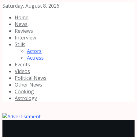
Saturday, August 8, 2026
Home
News
Reviews
Interview
Stills
Actors
Actress
Events
Videos
Political News
Other News
Cooking
Astrology