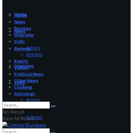
Home
Home
News
Reviews
News
Interview
Stills
Actors
Reviews
Actress
Events
Interview
Videos
Political News
Other News
Stills
Cooking
Astrology
Actors
No Result
Actress
View All Result