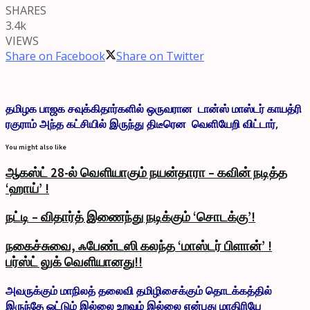
SHARES
3.4k
VIEWS
Share on Facebook
Share on Twitter
தமிழக பாஜக சவுக்கிதார்களில் ஒருவரான டான்ஸ் மாஸ்டர் காயத்ரி
ரகுராம் அந்த கட்சியில் இருந்து திடீரென வெளியேறி விட்டார்,
You might also like
ஆகஸ்ட் 28-ல் வெளியாகும் நயன்தாரா – கவின் நடித்த
‘ஹாய்’ !
நட்டி – விதார்த் இணைந்து நடிக்கும் ‘சொடக்கு’!
நகைச்சுவை, ஃபேண்டஸி கலந்த ‘மாஸ்டர் பிளான்’ !
பர்ஸ்ட் லுக் வெளியானது!!
அவருக்கும் மாநிலத் தலைவி தமிழிசைக்கும் தொடக்கத்தில்
இருந்தே ஓட்டும் இல்லை உறவும் இல்லை என்பது மாதிரியே