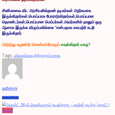
சினிமாவை விட அரசியலில்தான் நடிகர்கள் அதிகமாக
இருக்கிறார்கள்.பொய்யாக போராடுகிறார்கள்,பொய்யான
தொண்டர்கள்,பொய்யான மெம்பர்கள்.அவர்களில் நானும் ஒரு
ஆளாக இருக்க விரும்பவில்லை “என்பதாக காயத்ரி கூறி
இருக்கிறார்.
அடுத்து கழண்டு கொள்ளப்போகும்
சவுக்கிதார் யாரு?
Tags:
.விலகல்
காயத்ரிரகுராம்
பாஜக
admin
Related
Posts
News