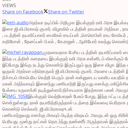
VIEWS
Share on Facebook
Share on Twitter
அதர்வா நடிப்பில் அறிமுக இயக்குநர் ரவி அரசு இயக்க
இசை ஜி.வி.பிரகாஷ் குமார். விழாவில் படத்தின் நாயகன் அத்ர்வா , நாய
, படத்தின் தயாரிப்பாளர் மைகேல் ராயப்பன் ,செரொபின் ராய சேவியர்
கதிரேசன் , தேனப்பன் பி.எல் , கே.ராஜன் , ஆகியோர் கலந்து கொண்டு
முதலாவதாக பேசிய படத்தின் தயாரிப்பாளர் 
இந்த படத்தின் கதையை இயக்குநர் ரவி அரசு என்னிடம் விளக்கும் 
இப்போது இங்கு நடந்து கொண்டு இருப்பதும் ஒரு இசை விழா. இந்த 
ஒருவர் அதர்வா மற்றொருவர் ஜி.வி.பிரகாஷ் குமார். அவரை படத்தின
நிச்சயம் மிகபெரிய வெற்றி பெரும். நான் என்னுடைய வாலிப வயதில
மகன் அத்ர்வாவும் இனைந்து பணியாற்றி இருப்பது எனக்கு மகிழ்ச்
பேக்யை உருவாக்கி நடித்துள்ளார்.நிச்சயமாக இதற்கான பலன் அவருக்
இயக்குநர் வெற்றிமாறன் பேசும் போது, இந்த ஈட்டி பட
சென்றுள்ளது. நான் தயாரித்திருந்தால் படத்தை இவ்வளவு பெரிதாக 
கொண்டு செல்வார். ஜி.வி.பிரகாஷுடன்
பணியாற்றுவது எனக்கு மிகவும் பிடித்த விஷயம். அவருடன் ஒரு கிரீ
பெரியது. மூன்று நாட்கள் தொடர்ந்து தண்ணீர் அருந்தாமல் இருந்தால்
தான் சிக்ஸ் பேக் வரும் என்று சொல்வார்கள். நாயகன் அதர்வா தண்ணீர