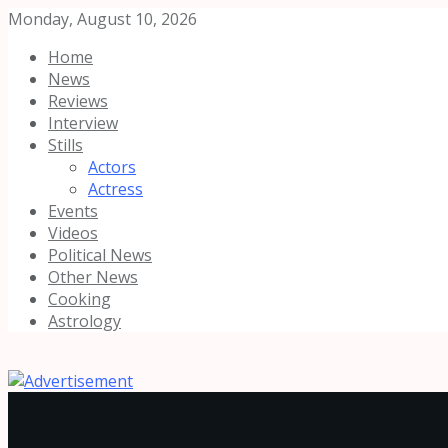
Monday, August 10, 2026
Home
News
Reviews
Interview
Stills
Actors
Actress
Events
Videos
Political News
Other News
Cooking
Astrology