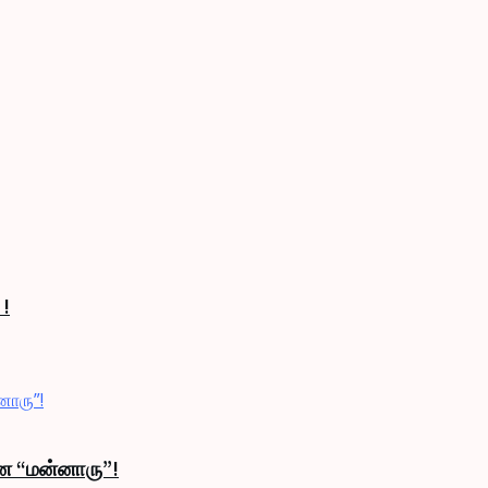
 !
ான “மன்னாரு”!