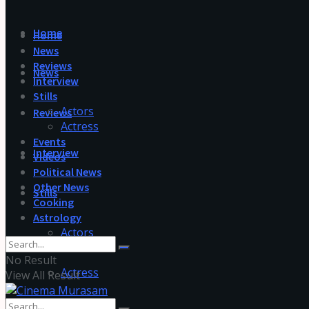
Home
Home
News
Reviews
News
Interview
Stills
Actors
Reviews
Actress
Events
Interview
Videos
Political News
Other News
Stills
Cooking
Astrology
Actors
No Result
Actress
View All Result