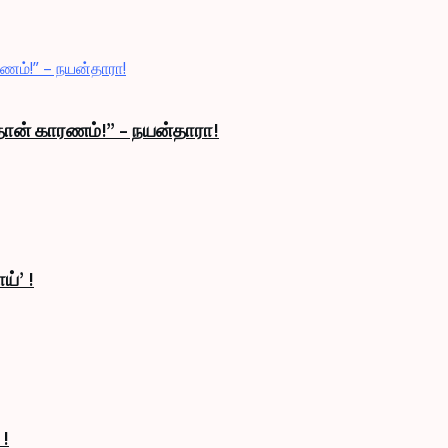
 தான் காரணம்!” – நயன்தாரா!
ய்’ !
 !