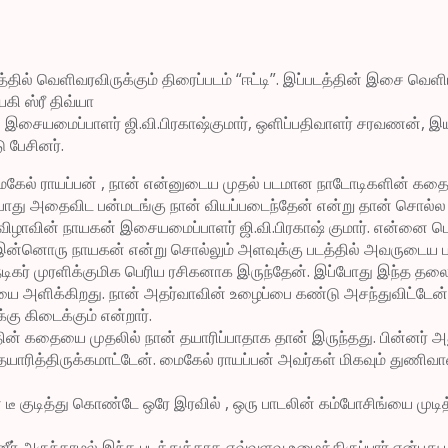
த்தில் வெளிவரவிருக்கும் திரைப்படம் “ஈட்டி”. இப்படத்தின் இசை வெளி
கி ஸ்ரீ திவ்யா
 , இசையமைப்பாளர் ஜி.வி.பிரகாஷ்குமார், ஒளிப்பதிவாளர் சரவணன், இயக
 பேசினர்.
மைகேல் ராயப்பன் , நான் என்னுடைய முதல் படமான நாடோடிகளின் க
போது அதைவிட பன்மடங்கு நான் வியப்படைந்தேன் என்று தான் சொல்ல 
விழாவின் நாயகன் இசையமைப்பாளர் ஜி.வி.பிரகாஷ் குமார். என்னை பொ
் இன்னொரு நாயகன் என்று சொல்லும் அளவுக்கு படத்தில் அவருடைய பங
் நடிகர் முரளிக்குமிக பெரிய ரசிகனாக இருந்தேன். இப்போது இந்த 
சியை அளிக்கிறது. நான் அதர்வாவின் உழைப்பை கண்டு அசந்துவிட்டே
கு கிடைக்கும் என்றார்.
த்தின் கதையை முதலில் நான் தயாரிப்பாதாக தான் இருந்தது. பின்னர் 
தயாரித்திருக்கமாட்டேன். மைகேல் ராயப்பன் அவர்கள் மிகவும் துணிவ
ன் டீ குடித்து கொண்டே ஒரே இரவில் , ஒரு பாடலின் கம்போசிங்யை முட
் அருந்தாமல் இந்த படத்துக்காக எவ்வளவு உழைத்திருப்பார் என்பது பா