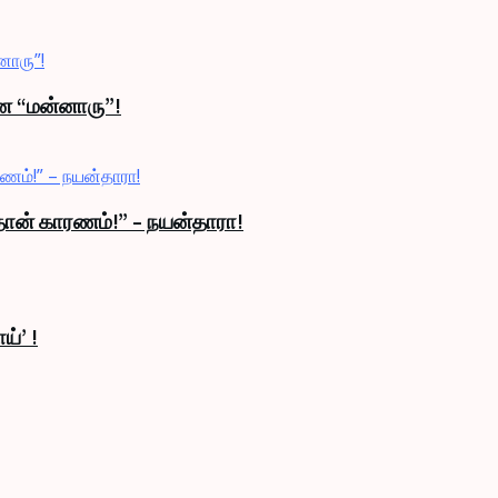
ான “மன்னாரு”!
 தான் காரணம்!” – நயன்தாரா!
ய்’ !