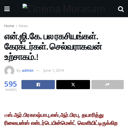
Home
News
என்.ஜி.கே. பல ரகசியங்கள்.
கேரக்டர்கள். செல்வராகவன்
உற்சாகம்.!
by
admin
June 1, 2019
595
SHARES
எ
ஸ்.ஆர்.பிரகாஷ்பாபு,எஸ்,ஆர்.பிரபு, தயாரித்து
ரிலையன்ஸ் என்டர்டெயின்மென்ட் வெளியிட்டிருக்கிற