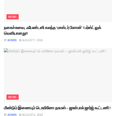
NEWS
நகைச்சுவை, ஃபேண்டஸி கலந்த ‘மாஸ்டர் பிளான்’ ! பர்ஸ்ட் லுக்
வெளியானது!!
BY
ADMIN
AUGUST 7, 2026
NEWS
மீண்டும் இணையும் டொவினோ தாமஸ் – ஜான்பால் ஜார்ஜ் கூட்டணி !
BY
ADMIN
AUGUST 6, 2026