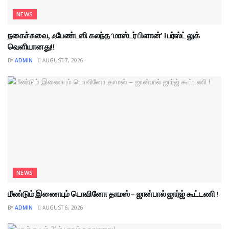
NEWS
நகைச்சுவை, ஃபேண்டஸி கலந்த ‘மாஸ்டர் பிளான்’ ! பர்ஸ்ட் லுக்
வெளியானது!!
BY
ADMIN
AUGUST 7, 2026
NEWS
மீண்டும் இணையும் டொவினோ தாமஸ் – ஜான்பால் ஜார்ஜ் கூட்டணி !
BY
ADMIN
AUGUST 6, 2026