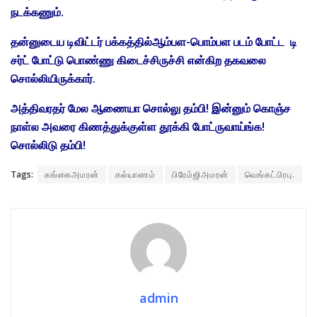
நடக்கணும்.
தன்னுடைய டிவிட்டர் பக்கத்தில்ஆம்பள-பொம்பள படம் போட்ட டி
சர்ட் போட்டு பொண்ணு கிடைச்சிருச்சி என்கிற தகவலை
சொல்லியிருக்கார்.
அத்திவரதர் மேல ஆணையா சொல்லு தம்பி! இன்னும் கொஞ்ச
நாள்ல அவரை கிணத்துக்குள்ள தூக்கி போட்ருவாய்ங்க!
சொல்லிடு தம்பி!
Tags:
கங்கைஅமரன்
கல்யாணம்
பிரேம்ஜிஅமரன்
வெங்கட்பிரபு.
admin