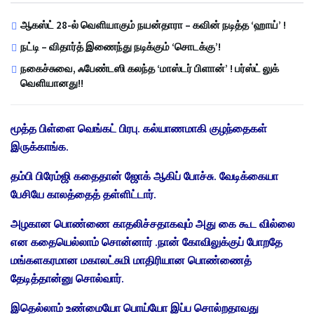
ஆகஸ்ட் 28-ல் வெளியாகும் நயன்தாரா – கவின் நடித்த ‘ஹாய்’ !
நட்டி – விதார்த் இணைந்து நடிக்கும் ‘சொடக்கு’!
நகைச்சுவை, ஃபேண்டஸி கலந்த ‘மாஸ்டர் பிளான்’ ! பர்ஸ்ட் லுக்
வெளியானது!!
மூத்த பிள்ளை வெங்கட் பிரபு. கல்யாணமாகி குழந்தைகள்
இருக்காங்க.
தம்பி பிரேம்ஜி கதைதான் ஜோக் ஆகிப் போச்சு. வேடிக்கையா
பேசியே காலத்தைத் தள்ளிட்டார்.
அழகான பொண்ணை காதலிச்சதாகவும் அது கை கூட வில்லை
என கதையெல்லாம் சொன்னார் .நான் கோவிலுக்குப் போறதே
மங்களகரமான மகாலட்சுமி மாதிரியான பொண்ணைத்
தேடித்தான்னு சொல்வார்.
இதெல்லாம் உண்மையோ பொய்யோ இப்ப சொல்றதாவது