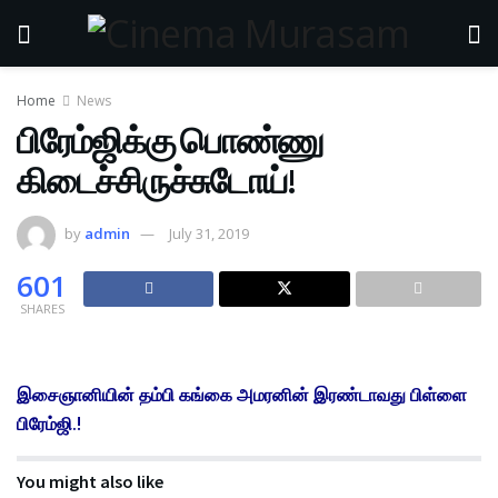
Home
News
பிரேம்ஜிக்கு பொண்ணு
கிடைச்சிருச்சுடோய்!
by
admin
July 31, 2019
601
SHARES
இசைஞானியின் தம்பி கங்கை அமரனின் இரண்டாவது பிள்ளை
பிரேம்ஜி.!
You might also like