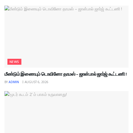
NEWS
மீண்டும் இணையும் டொவினோ தாமஸ் – ஜான்பால் ஜார்ஜ் கூட்டணி !
BY
ADMIN
AUGUST 6, 2026