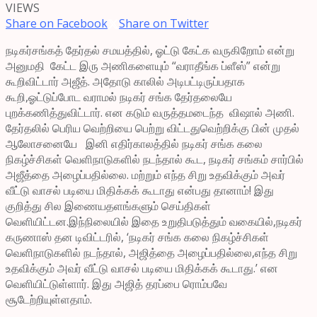
VIEWS
Share on Facebook
Share on Twitter
நடிகர்சங்கத் தேர்தல் சமயத்தில், ஓட்டு கேட்க வருகிறோம் என்று
அனுமதி கேட்ட இரு அணிகளையும் “வராதீங்க ப்ளீஸ்” என்று
கூறிவிட்டார் அஜீத். அதோடு காலில் அடிபட்டிருப்பதாக
கூறி,ஓட்டுப்போட வராமல் நடிகர் சங்க தேர்தலையே
புறக்கணித்துவிட்டார். என கடும் வருத்தமடைந்த விஷால் அணி.
தேர்தலில் பெரிய வெற்றியை பெற்று விட்டதுவெற்றிக்கு பின் முதல்
ஆலோசனையே இனி எதிர்காலத்தில் நடிகர் சங்க கலை
நிகழ்ச்சிகள் வெளிநாடுகளில் நடந்தால் கூட, நடிகர் சங்கம் சார்பில்
அஜீத்தை அழைப்பதில்லை. மற்றும் எந்த சிறு உதவிக்கும் அவர்
வீட்டு வாசல் படியை மிதிக்கக் கூடாது என்பது தானாம்! இது
குறித்து சில இணையதளங்களும் செய்திகள்
வெளியிட்டன.இந்நிலையில் இதை உறுதிபடுத்தும் வகையில்,நடிகர்
கருணாஸ் தன டிவிட்டரில், ‘நடிகர் சங்க கலை நிகழ்ச்சிகள்
வெளிநாடுகளில் நடந்தால், அஜித்தை அழைப்பதில்லை,எந்த சிறு
உதவிக்கும் அவர் வீட்டு வாசல் படியை மிதிக்கக் கூடாது.’ என
வெளியிட்டுள்ளார். இது அஜித் தரப்பை ரொம்பவே
சூடேற்றியுள்ளதாம்.