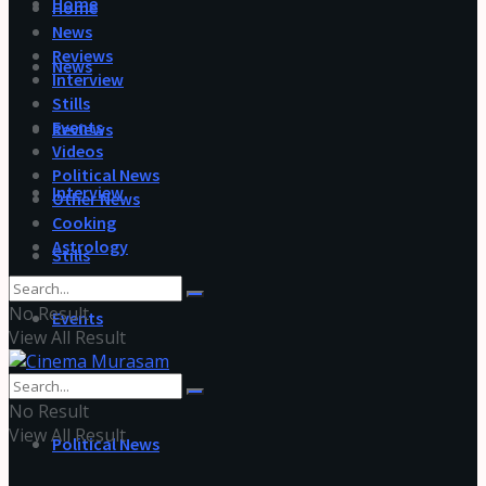
Home
Home
News
Reviews
News
Interview
Stills
Events
Reviews
Videos
Political News
Interview
Other News
Cooking
Astrology
Stills
No Result
Events
View All Result
Videos
No Result
View All Result
Political News