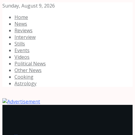
Sunday, August 9, 2026
Home
News
Reviews
Interview
Stills
Events
Videos
Political News
Other News
Cooking
Astrology