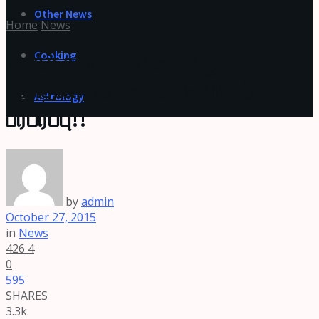
Other News
Home
News
Cooking
நடிகர் சங்கத்துடன் அஜித்
மோதலா! கருனாஸ் டிவிட்டர்
Astrology
பரபரப்பு!!
by
admin
October 27, 2015
in
News
426
4
0
595
SHARES
3.3k