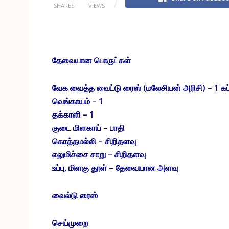
SHARES
VIEWS
தேவையான பொருட்கள்
வேக வைத்த வைட்டு ரைஸ் (மலேசியன் அரிசி) – 1 கப
வெங்காயம் – 1
தக்காளி – 1
குடை மிளகாய் – பாதி
கொத்தமல்லி – சிறிதளவு
எலுமிச்சை சாறு – சிறிதளவு
உப்பு, மிளகு தூள் – தேவையான அளவு
வைல்டு ரைஸ்
செய்முறை