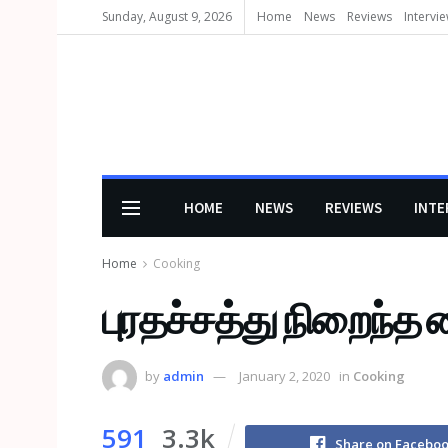
Sunday, August 9, 2026
Home
News
Reviews
Intervi
HOME
NEWS
REVIEWS
INTE
Home
Cooking
புரதச்சத்து நிறைந்த
by
admin
January 2, 2020
in
Cooking
591
3.3k
Share on Facebo