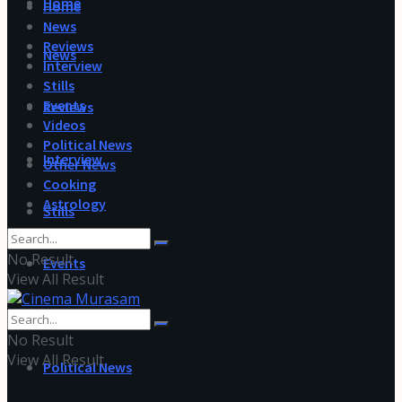
Home
Home
News
Reviews
News
Interview
Stills
Events
Reviews
Videos
Political News
Interview
Other News
Cooking
Astrology
Stills
No Result
Events
View All Result
Videos
No Result
View All Result
Political News