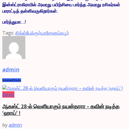
இன்ஸ்ட்ராகிராமில் அவரது பயிற்சியை பார்த்த அவரது ரசிகர்கள்
பாராட்டித் தள்ளிவருகிறார்கள்.
பார்த்துமா…!
Tags:
சிக்ஸ்பேக்
சூர்யா
சோனம்கபூர்
admin
Related
Posts
News
ஆகஸ்ட் 28-ல் வெளியாகும் நயன்தாரா – கவின் நடித்த
‘ஹாய்’ !
by
admin