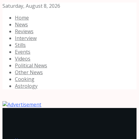
Saturday, August 8, 2026
Home
News
Reviews
Interview
Stills
Events
Videos
Political News
Other News
Cooking
Astrology