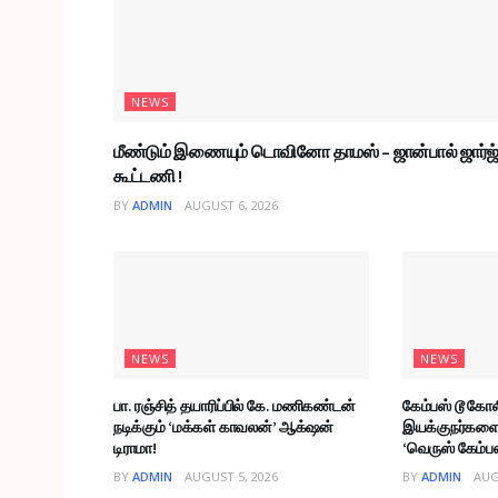
NEWS
மீண்டும் இணையும் டொவினோ தாமஸ் – ஜான்பால் ஜார்ஜ
கூட்டணி !
BY
ADMIN
AUGUST 6, 2026
NEWS
NEWS
பா. ரஞ்சித் தயாரிப்பில் கே. மணிகண்டன்
கேம்பஸ் டூ கோல
நடிக்கும் ‘மக்கள் காவலன்’ ஆக்‌ஷன்
இயக்குநர்களை 
டிராமா!
‘வெருஸ் கேம்பஸ
BY
ADMIN
AUGUST 5, 2026
BY
ADMIN
AUG