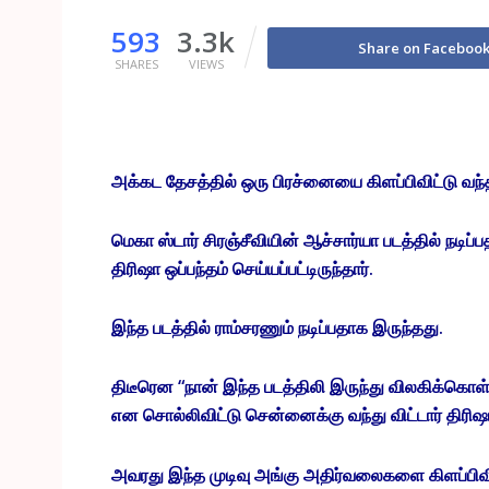
593
3.3k
Share on Faceboo
SHARES
VIEWS
அக்கட தேசத்தில் ஒரு பிரச்னையை கிளப்பிவிட்டு வந்தி
மெகா ஸ்டார் சிரஞ்சீவியின் ஆச்சார்யா படத்தில் நடிப்ப
திரிஷா ஒப்பந்தம் செய்யப்பட்டிருந்தார்.
இந்த படத்தில் ராம்சரணும் நடிப்பதாக இருந்தது.
திடீரென “நான் இந்த படத்திலி இருந்து விலகிக்கொள
என சொல்லிவிட்டு சென்னைக்கு வந்து விட்டார் திரிஷ
அவரது இந்த முடிவு அங்கு அதிர்வலைகளை கிளப்பிவி