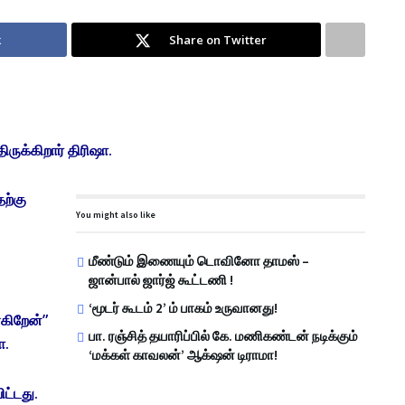
k
Share on Twitter
ருக்கிறார் திரிஷா.
தற்கு
You might also like
மீண்டும் இணையும் டொவினோ தாமஸ் –
ஜான்பால் ஜார்ஜ் கூட்டணி !
‘மூடர் கூடம் 2’ ம் பாகம் உருவானது!
்கிறேன்”
பா. ரஞ்சித் தயாரிப்பில் கே. மணிகண்டன் நடிக்கும்
ா.
‘மக்கள் காவலன்’ ஆக்‌ஷன் டிராமா!
ட்டது.