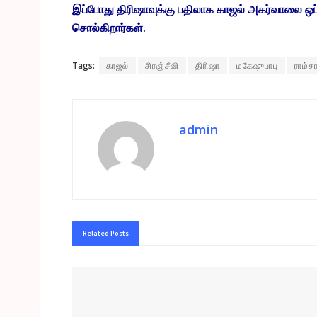
இப்போது திரிஷாவுக்கு பதிலாக காஜல் அகர்வாலை ஒப்
சொல்கிறார்கள்.
Tags:
காஜல்
சிரஞ்சீவி
திரிஷா
மகேஷுபாபு
ராம்ச
admin
Related
Posts