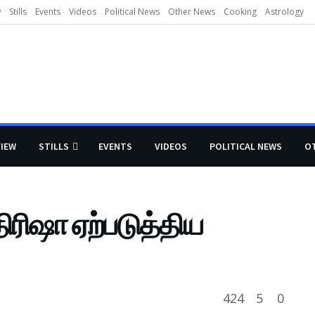
w
Stills
Events
Videos
Political News
Other News
Cooking
Astrology
VIEW
STILLS
EVENTS
VIDEOS
POLITICAL NEWS
O
ிரிஷா ஏற்படுத்திய
424
5
0