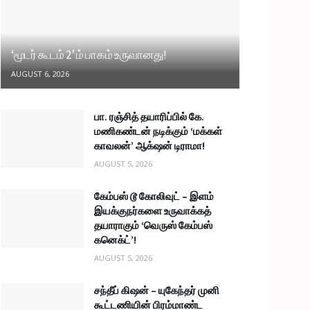
‘மூடர் கூடம் 2’ ம் பாகம் உருவானது!
AUGUST 6, 2026
பா. ரஞ்சித் தயாரிப்பில் கே.
மணிகண்டன் நடிக்கும் ‘மக்கள்
காவலன்’ ஆக்‌ஷன் டிராமா!
AUGUST 5, 2026
கேம்பஸ் டூ கோலிவுட் – இளம்
இயக்குநர்களை உருவாக்கத்
தயாராகும் ‘வெருஸ் கேம்பஸ்
கனெக்ட்’!
AUGUST 5, 2026
சந்தீப் கிஷன் – யுகேந்தர் முனி
கூட்டணியின் பிரம்மாண்ட