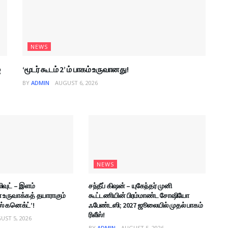
NEWS
்
‘மூடர் கூடம் 2’ ம் பாகம் உருவானது!
BY
ADMIN
AUGUST 6, 2026
NEWS
ிவுட் – இளம்
சந்தீப் கிஷன் – யுகேந்தர் முனி
உருவாக்கத் தயாராகும்
கூட்டணியின் பிரம்மாண்ட சோஷியோ
் கனெக்ட்’!
ஃபேண்டஸி; 2027 ஜூலையில் முதல் பாகம்
ரிலீஸ்!
UST 5, 2026
BY
ADMIN
AUGUST 5, 2026