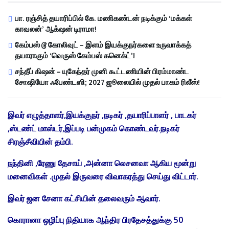
பா. ரஞ்சித் தயாரிப்பில் கே. மணிகண்டன் நடிக்கும் ‘மக்கள்
காவலன்’ ஆக்‌ஷன் டிராமா!
கேம்பஸ் டூ கோலிவுட் – இளம் இயக்குநர்களை உருவாக்கத்
தயாராகும் ‘வெருஸ் கேம்பஸ் கனெக்ட்’!
சந்தீப் கிஷன் – யுகேந்தர் முனி கூட்டணியின் பிரம்மாண்ட
சோஷியோ ஃபேண்டஸி; 2027 ஜூலையில் முதல் பாகம் ரிலீஸ்!
இவர் எழுத்தாளர்,இயக்குநர் ,நடிகர் ,தயாரிப்பாளர் , பாடகர்
,ஸ்டண்ட் மாஸ்டர்,இப்படி பன்முகம் கொண்டவர்.நடிகர்
சிரஞ்சீவியின் தம்பி.
நந்தினி ,ரேணு தேசாய் ,அன்னா லெசனவா ஆகிய மூன்று
மனைவிகள் .முதல் இருவரை விவாகரத்து செய்து விட்டார்.
இவர் ஜன சேனா கட்சியின் தலைவரும் ஆவார்.
கொரானா ஒழிப்பு நிதியாக ஆந்திர பிரதேசத்துக்கு 50