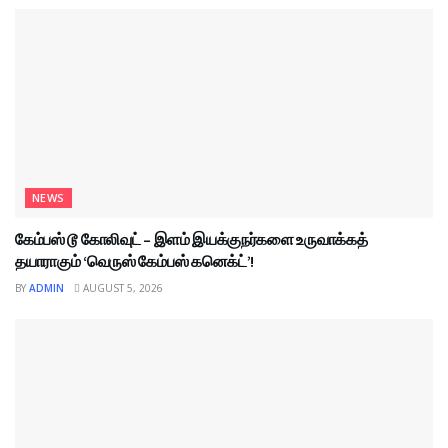
NEWS
கேம்பஸ் டூ கோலிவுட் – இளம் இயக்குநர்களை உருவாக்கத்
தயாராகும் ‘வெருஸ் கேம்பஸ் கனெக்ட்’!
BY
ADMIN
AUGUST 5, 2026