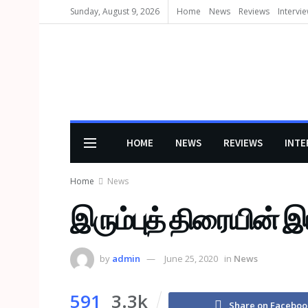
Sunday, August 9, 2026
Home
News
Reviews
Intervi
HOME
NEWS
REVIEWS
INTE
Home
News
இரும்புத் திரையின் 
by
admin
June 25, 2020
in
News
591
3.3k
Share on Faceboo