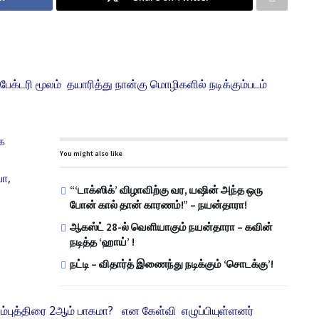
ேக்டரி மூலம் தயாரித்து நான்கு மொழிகளில் நடிக்கும்படம்
க
You might also like
யா,
“‘டாக்ஸிக்’ விழாவிற்கு வர, யஷின் அந்த ஒரு
போன் கால் தான் காரணம்!” – நயன்தாரா!
ஆகஸ்ட் 28-ல் வெளியாகும் நயன்தாரா – கவின்
நடித்த ‘ஹாய்’ !
நட்டி – விதார்த் இணைந்து நடிக்கும் ‘சொடக்கு’!
ும்புத்திரை 2ஆம் பாகமா? என கேள்வி எழுப்பியுள்ளனர்