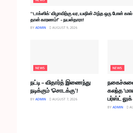
“‘டாக்ஸிக்’ விழாவிற்கு வர, யஷின் அந்த ஒரு போன் கால்
தான் காரணம்!” – நயன்தாரா!
BY
ADMIN
AUGUST 9, 2026
NEWS
NEWS
நட்டி – விதார்த் இணைந்து
நகைச்சுவ
நடிக்கும் ‘சொடக்கு’!
கலந்த ‘மாஸ
பர்ஸ்ட் லு
BY
ADMIN
AUGUST 7, 2026
BY
ADMIN
AU