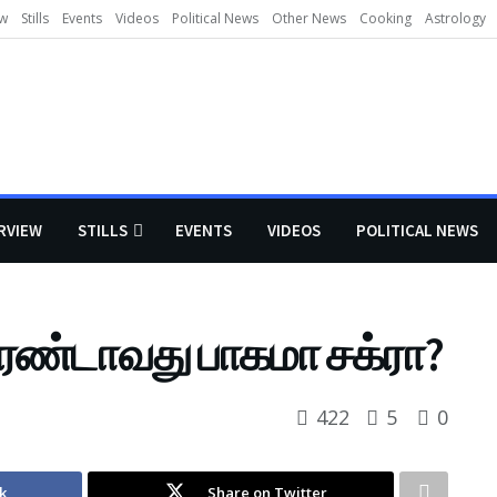
ew
Stills
Events
Videos
Political News
Other News
Cooking
Astrology
RVIEW
STILLS
EVENTS
VIDEOS
POLITICAL NEWS
இரண்டாவது பாகமா சக்ரா?
422
5
0
k
Share on Twitter