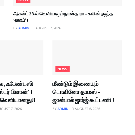
ஆகஸ்ட் 28-ல் வெளியாகும் நயன்தாரா – கவின் நடித்த
‘ஹாய்’ !
BY
ADMIN
AUGUST 7, 2026
NEWS
ை, ஃபேண்டஸி
மீண்டும் இணையும்
்டர் பிளான்’ !
டொவினோ தாமஸ் –
க் வெளியானது!!
ஜான்பால் ஜார்ஜ் கூட்டணி !
GUST 7, 2026
BY
ADMIN
AUGUST 6, 2026