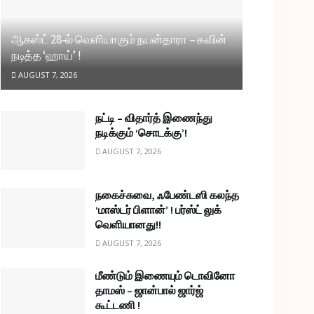
ஆகஸ்ட் 28-ல் வெளியாகும் நயன்தாரா – கவின்
நடித்த ‘ஹாய்’ !
AUGUST 7, 2026
நட்டி – விதார்த் இணைந்து
நடிக்கும் ‘சொடக்கு’!
AUGUST 7, 2026
நகைச்சுவை, ஃபேண்டஸி கலந்த
‘மாஸ்டர் பிளான்’ ! பர்ஸ்ட் லுக்
வெளியானது!!
AUGUST 7, 2026
மீண்டும் இணையும் டொவினோ
தாமஸ் – ஜான்பால் ஜார்ஜ்
கூட்டணி !