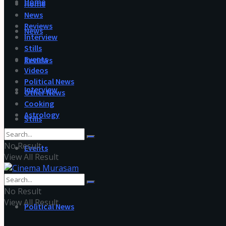
Home
Home
News
Reviews
News
Interview
Stills
Events
Reviews
Videos
Political News
Interview
Other News
Cooking
Astrology
Stills
No Result
Events
View All Result
Videos
No Result
View All Result
Political News