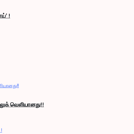
ய்’ !
் லுக் வெளியானது!!