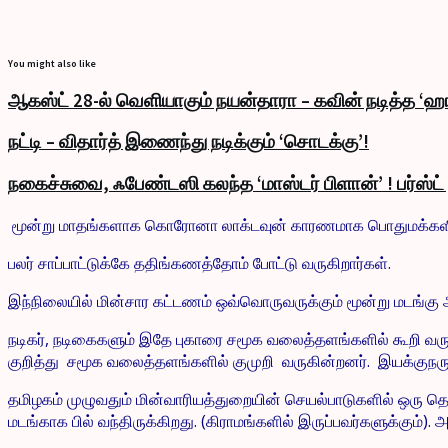
You might also like
ஆகஸ்ட் 28-ல் வெளியாகும் நயன்தாரா – கவின் நடித்த ‘ஹா
நட்டி – விதார்த் இணைந்து நடிக்கும் ‘சொடக்கு’!
நகைச்சுவை, ஃபேண்டஸி கலந்த ‘மாஸ்டர் பிளான்’ ! பர்ஸ்ட
மூன்று மாதங்களாக கொரோனா லாக்டவுன் காரணமாக பொதுமக்களின
பலர் சாப்பாட்டுக்கே ததிங்கணத்தோம் போட்டு வருகிறார்கள்.
இந்நிலையில் மின்சார கட்டணம் ஒவ்வொருவருக்கும் மூன்று மடங்கு அ
நடிகர், நடிகைகளும் இதே புகாரை சமூக வலைத்தளங்களில் கூறி வருகி
குறித்து சமூக வலைத்தளங்களில் குமுறி வருகின்றனர். இயக்குநரும்
தமிழகம் முழுவதும் மின்வாரியத்துறையின் செயல்பாடுகளில் ஒரு 
மடங்காக பில் வந்திருக்கிறது. (கிராமங்களில் இருப்பவர்களுக்கும