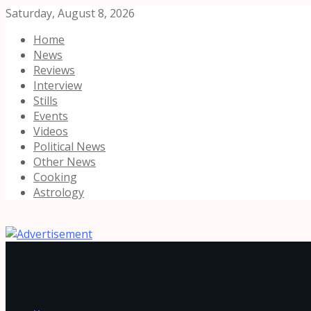
Saturday, August 8, 2026
Home
News
Reviews
Interview
Stills
Events
Videos
Political News
Other News
Cooking
Astrology