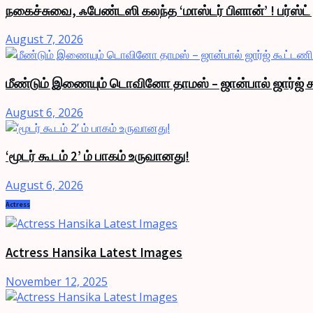
நகைச்சுவை, ஃபேண்டஸி கலந்த ‘மாஸ்டர் பிளான்’ ! பர்ஸ்ட
August 7, 2026
மீண்டும் இணையும் டொவினோ தாமஸ் – ஜான்பால் ஜார்ஜ் க
August 6, 2026
‘மூடர் கூடம் 2’ ம் பாகம் உருவானது!
August 6, 2026
Actress
Actress Hansika Latest Images
November 12, 2025