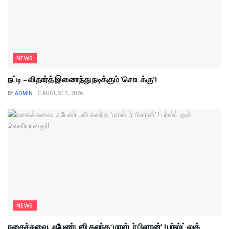
NEWS
நட்டி – விதார்த் இணைந்து நடிக்கும் ‘சொடக்கு’!
BY
ADMIN
AUGUST 7, 2026
NEWS
நகைச்சுவை, ஃபேண்டஸி கலந்த ‘மாஸ்டர் பிளான்’ ! பர்ஸ்ட் லுக்