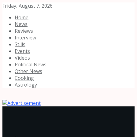
Friday, August 7, 2026
Home
News
Reviews
Interview
Stills
Events
Videos
Political News
Other News
Cooking
Astrology