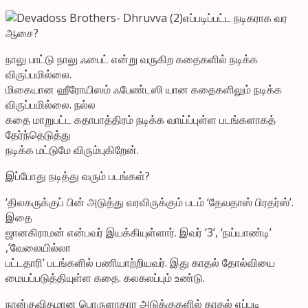
எப்படிப்பட்ட நடிகராக வர
ஆசை?
நாலு பாட்டு நாலு ஃபைட் என்று வருகிற கதைகளில் நடிக்க
விருப்பமில்லை.
மிகையான ஹீரோயிஸம் ஃபேண்டஸி யான கதைகளிலும் நடிக்க
விருப்பமில்லை. நல்ல
கதை மாறுபட்ட கதாபாத்திரம் நடிக்க வாய்ப்புள்ள படங்களாகத்
தேர்ந்தெடுத்து
நடிக்க மட்டுமே விரும்புகிறேன்.
இப்போது நடித்து வரும் படங்கள்?
‘திலகருக்குப் பின் அடுத்து வரவிருக்கும் படம் ‘தேவதாஸ் பிரதர்ஸ்’.
இதை
ஜானகிராமன் என்பவர் இயக்கியுள்ளார். இவர் ‘3’, ‘நய்யாண்டி’
,’வேலையில்லா
பட்டதாரி’ படங்களில் பணியாற்றியவர். இது காதல் தோல்வியை
மையப்படுத்தியுள்ள கதை. கலகலப்பும் உண்டு.
நான்குவிதமான பொருளாதார அடுக்குகளில் காதல் எப்படி