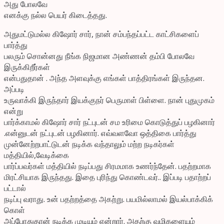
அது போலவே
எனக்கு நல்ல பெயர் கிடைத்தது.
அதுமட்டுமல்ல கிஷோர் சார், நான் சம்பந்தப்பட்ட காட்சிகளைப்
பார்த்து
பலரும் சொன்னது நீங்க நிஜமான அண்ணன் தம்பி போலவே
இருக்கிறீர்கள்
என்பதுதான் . அந்த அளவுக்கு எங்கள் பாத்திரங்கள் இருந்தன.
அப்படி
உருவாக்கி இருந்தார் இயக்குநர் பெருமாள் பிள்ளை. நான் புதுமுகம்
என்று
பார்க்காமல் கிஷோர் சார் நட்புடன் சம உரிமை கொடுத்துப் பழகினார்
.என்னுடன் நட்புடன் பழகினார். எவ்வளவோ ஒத்திகை பார்த்து
முன்னேற்றபாட்டுடன் நடிக்க வந்தாலும் மற்ற நடிகர்கள்
மத்தியில்,வேடிக்கை
பார்ப்பவர்கள் மத்தியில் நடிப்பது சிரமமாக உணர்ந்தேன். பதற்றமாக
மிரட்சியாக இருந்தது. இதை புரிந்து கொண்டவர்.. இப்படி பதாற்றப்
பட்டால்
நடிப்பு வராது. உன் பதற்றத்தை அகற்று. பயமில்லாமல் இயல்பாக்கிக்
கொள்
அப்போதுதான் நடிக்க முடியும் என்றார். அதற்கு வழிகளையும்