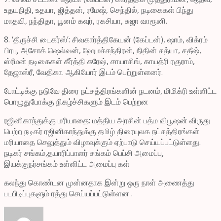
உதயநிதி, உதயா, ஜித்தன், ரமேஷ், செந்தில், நடிகைகள் பிந்து
மாதவி, நந்திதா, பூனம் கவுர், ரகசியா, சுஜா வாரூனி.
8. ‘திருச்சி டைகர்ஸ்’: சிவகார்த்திகேயன் (கேப்டன்), ஷாம், விக்ரம்
பிரபு, அசோக் ஷெல்வன், ஹேமச்சந்திரன், நிதின் சத்யா, சதீஷ்,
ஸ்ரீமன் நடிகைகள் கீர்த்தி சுரேஷ், சாயாசிங், காயத்ரி ரகுராம்,
தேஜாஸ்ரீ, வேதிகா. ஆகியோர் இடம் பெற்றுள்ளனர்.
போட்டிக்கு நடுவே திரை நட்சத்திரங்களின் நடனம், மிமிக்ரி உள்ளிட்ட
பொழுதுபோக்கு நிகழ்ச்சிகளும் இடம் பெற்றன
ரஜினிகாந்துக்கு மரியாதை: மத்திய அரசின் பத்ம விபூஷன் விருது
பெற்ற நடிகர் ரஜினிகாந்துக்கு தமிழ் திரையுலக நட்சத்திரங்கள்
மரியாதை செலுத்தும் விழாவுக்கும் ஏற்பாடு செய்யப்பட்டுள்ளது.
நடிகர் சங்கம்,தயாரிப்பாளர் சங்கம் பெப்சி அமைப்பு,
இயக்குநர்சங்கம் உள்ளிட்ட அமைப்பு கள்
கலந்து கொண்டன முன்னதாக இன்று ஒரு நாள் அணைத்து
படபிடிப்புகளும் ரத்து செய்யப்பட்டுள்ளன .