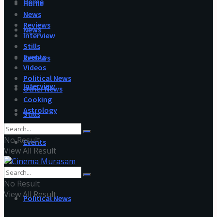
Home
Home
News
Reviews
News
Interview
Stills
Events
Reviews
Videos
Political News
Interview
Other News
Cooking
Astrology
Stills
No Result
Events
View All Result
Videos
No Result
View All Result
Political News