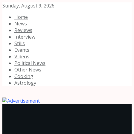
Sunday, August 9, 2026
Home
News
Reviews
Interview
Stills
Events
Videos
Political News
Other News
Cooking
Astrology