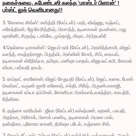
நகைச்சுவை, ஃபேண்டஸி கலந்த ‘மாஸ்டர் பிளான்’ !
பர்ஸ்ட் லுக் வெளியானது!!
3. ‘கோவை கிங்ஸ்’: கார்த்தி (கேப்டன்). பரத், விஷ்ணு, சஞ்சய்,
மகேந்திரன், ஜே.கே.ரித்திஷ், பிரசாந்த், நடிகைகள் தமன்னா, மது
ஷாலினி, சிருஷ்டி டாங்கே, மும்தாஜ், மிஷா, அபிநயஸ்ரீ.
4.‘நெல்லை டிராகன்ஸ்’: ஜெயம் ரவி (கேப்டன்), அரவிந்த்சாமி, விஜய்
வசந்த், சவுந்தர்ராஜா, பிருத்வி, அஸ்வின் சேகர், சிபி, வைபவ்,
நடிகைகள் ஸ்ரீதிவ்யா, நமிதா, மனீஷா யாதவ், விஜயலட்சுமி, கோமல்
சர்மா, பார்வதி நாயர்..
5. ராம்நாட் ரைனோஸ்: விஜய் சேதுபதி (கேப்டன்), ஜெய், கலை, போஸ்
வெங்கட், வருண் ஐசரி கணேஷ், சக்தி, சிரீஷ், அருண்பாலாஜி,
நடிகைகள் ரம்யா நம்பீசன், சோனியா அகர்வால்,வசுந்த்ரா, காயத்ரி,
ரித்விகா.
6. தஞ்சை வாரியர்ஸ் : ஜீவா (கேப்டன்) லக்‌ஷ்மண், ஷரண், பசுபதி,
அதர்வா, அசோக், பிளாக் பாண்டி, நடிகைகள் அமலா பால்,
தன்ஷிகா, புளோரா சைனி, நிகிஷா படேல், சஞ்சனா சிங்.
7. சேலம் சீட்டாஸ்: ஆர்யா (கேப்டன்) கார்த்திக் முத்துராமன், ஆதவ்,