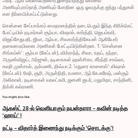
அவுட் ஆகி வெளியேறினார்.இதையடுத்து கோவை
அணியும்,ராம்நாத் அணியும் மோதின .ஒரு ஓவருக்கு ஐந்து பந்துகள்
என நிர்னயிக்கப்பட்டுள்ளது.
சென்னை சேப்பாக்கம் மைதானத்தில் நடைபெறும் இந்த கிரிக்கெட்
போட்டியில் நடிகர்கள் சூர்யா, விஷால், கார்த்தி, ஜெயம்ரவி,
விஜய்சேதுபதி, ஜீவா, ஆர்யா, சிவகார்த்திகேயன் ஆகியோர்
தலைமையிலான அணிகள் போட்டியிடுகின்றன. 1. ‘சென்னை
சிங்கம்ஸ்’ : சூர்யா (கேப்டன்), விக்ராந்த், சிவா, உதய், நந்தா,
அருண்விஜய், அர்ஜுன், நடிகைகள் ஹன்சிகா, கீர்த்தி சாவ்லா,
கவுரி முன்சால், ருக்மணி, திவ்யா.2. ‘மதுரை காளைஸ்’: விஷால்
(கேப்டன்). ரிஷி, சூரி, அருள்நிதி, ரமணா, ஆர்.கே.சுரேஷ், மன்சூர்
அலிகான், நடிகைகள் வரலட்சுமி, ஜனனி ஐயர், மதுமிதா, சாந்தினி,
நிக்கி கல்ராணி.
You might also like
ஆகஸ்ட் 28-ல் வெளியாகும் நயன்தாரா – கவின் நடித்த
‘ஹாய்’ !
நட்டி – விதார்த் இணைந்து நடிக்கும் ‘சொடக்கு’!