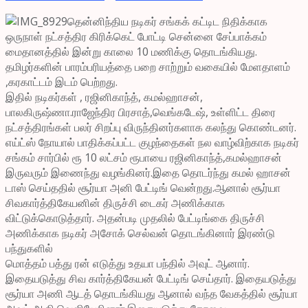
தென்னிந்திய நடிகர் சங்கக் கட்டிட நிதிக்காக
ஒருநாள் நட்சத்திர கிரிக்கெட் போட்டி சென்னை சேப்பாக்கம்
மைதானத்தில் இன்று காலை 10 மணிக்கு தொடங்கியது.
தமிழர்களின் பாரம்பரியத்தை பறை சாற்றும் வகையில் மேளதாளம்
,கரகாட்டம் இடம் பெற்றது.
இதில் நடிகர்கள் , ரஜினிகாந்த், கமல்ஹாசன்,
பாலகிருஷ்ணா.ராஜேந்திர பிரசாத்,வெங்கடேஷ், உள்ளிட்ட திரை
நட்சத்திரங்கள் பலர் சிறப்பு விருந்தினர்களாக கலந்து கொண்டனர்.
எய்ட்ஸ் நோயால் பாதிக்கப்பட்ட குழந்தைகள் நல வாழ்விற்காக நடிகர்
சங்கம் சார்பில் ரூ 10 லட்சம் ரூபாயை ரஜினிகாந்த்,கமல்ஹாசன்
இருவரும் இணைந்து வழங்கினர்.இதை தொடர்ந்து கமல் ஹாசன்
டாஸ் செய்ததில் சூர்யா அனி பேட்டிங் வென்றது.ஆனால் சூர்யா
சிவகார்த்திகேயனின் திருச்சி டைகர் அணிக்காக
விட்டுக்கொடுத்தார். அதன்படி முதலில் பேட்டிங்கை திருச்சி
அணிக்காக நடிகர் அசோக் செல்வன் தொடங்கினார் இரண்டு
பந்துகளில்
மொத்தம் பத்து ரன் எடுத்து உதயா பந்தில் அவுட் ஆனார்.
இதையடுத்து சிவ கார்த்திகேயன் பேட்டிங் செய்தார். இதையடுத்து
சூர்யா அணி ஆடத் தொடங்கியது ஆனால் வந்த வேகத்தில் சூர்யா