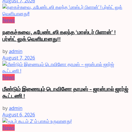
August 7, 2026
News
நகைச்சுவை, ஃபேண்டஸி கலந்த ‘மாஸ்டர் பிளான்’ !
பர்ஸ்ட் லுக் வெளியானது!!
by
admin
August 7, 2026
News
மீண்டும் இணையும் டொவினோ தாமஸ் – ஜான்பால் ஜார்ஜ்
கூட்டணி !
by
admin
August 6, 2026
News