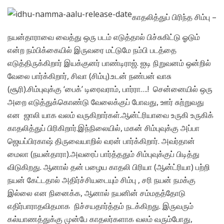
காதலித்துப் பிரிந்த சிம்பு –
நயன்தாராவை வைத்து ஒரு படம் எடுத்தால் பிச்சுகிட்டு ஓடும்
என்ற நம்பிக்கையில் இருவரை மட்டுமே நம்பி படத்தை
எடுத்திருக்கிறார் இயக்குனர் பாண்டிராஜ். ஐடி நிறுவனம் ஒன்றில்
வேலை பார்க்கிறார், சிவா (சிம்பு).உடன் நண்பன் வாசு
(சூரி).சிம்புவுக்கு ‘பைக்’ டிரைவராம், பார்ரா….! சென்னையில் ஒரு
அறை எடுத்துக்கொண்டு வேலைக்குப் போவது, ஊர் சுற்றுவது
என ஜாலி யாக வலம் வருகிறார்கள்.ஆன்ட்ரியாவை உருகி உருகிக்
காதலித்துப் பிரிகிறார்.இந்நிலையில், மகன் சிம்புவுக்கு அப்பா
ஜெயப்பிரகாஷ் திருவையாறில் வரன் பார்க்கிறார். அவர்தான்
மைலா (நயன்தாரா).அவரைப் பார்த்ததும் சிம்புவுக்குப் பிடித்து
விடுகிறது. ஆனால் தன் பழைய காதலி பிரியா (ஆன்ட்ரியா) பற்றி
நயன் கேட்டதால் அதிர்ச்சியடையும் சிம்பு , சரி நயன் நமக்கு
இல்லை என நினைக்க, ஆனால் நயனின் சம்மதத்தோடு
எதிர்பாராதவிதமாக நிச்சயதார்த்தம் நடக்கிறது. இருவரும்
கல்யாணத்துக்கு முன்பே காதலர்களாக வலம் வரும்போது,