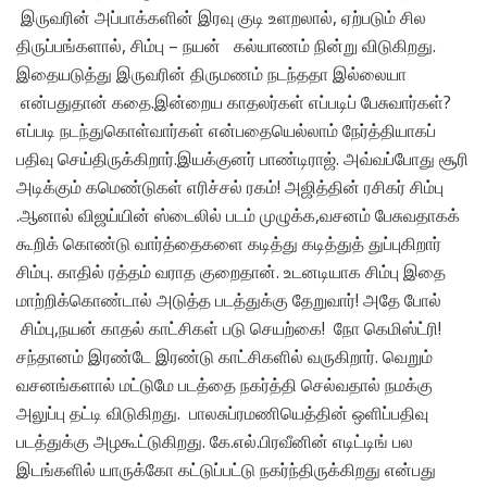
இருவரின் அப்பாக்களின் இரவு குடி உளறலால், ஏற்படும் சில
திருப்பங்களால், சிம்பு – நயன் கல்யாணம் நின்று விடுகிறது.
இதையடுத்து இருவரின் திருமணம் நடந்ததா இல்லையா
என்பதுதான் கதை.இன்றைய காதலர்கள் எப்படிப் பேசுவார்கள்?
எப்படி நடந்துகொள்வார்கள் என்பதையெல்லாம் நேர்த்தியாகப்
பதிவு செய்திருக்கிறார்.இயக்குனர் பாண்டிராஜ். அவ்வப்போது சூரி
அடிக்கும் கமெண்டுகள் எரிச்சல் ரகம்! அஜித்தின் ரசிகர் சிம்பு
.ஆனால் விஜய்யின் ஸ்டைலில் படம் முழுக்க,வசனம் பேசுவதாகக்
கூறிக் கொண்டு வார்த்தைகளை கடித்து கடித்துத் துப்புகிறார்
சிம்பு. காதில் ரத்தம் வராத குறைதான். உடனடியாக சிம்பு இதை
மாற்றிக்கொண்டால் அடுத்த படத்துக்கு தேறுவார்! அதே போல்
சிம்பு,நயன் காதல் காட்சிகள் படு செயற்கை! நோ கெமிஸ்ட்ரி!
சந்தானம் இரண்டே இரண்டு காட்சிகளில் வருகிறார். வெறும்
வசனங்களால் மட்டுமே படத்தை நகர்த்தி செல்வதால் நமக்கு
அலுப்பு தட்டி விடுகிறது. பாலசுப்ரமணியெத்தின் ஒளிப்பதிவு
படத்துக்கு அழகூட்டுகிறது. கே.எல்.பிரவீனின் எடிட்டிங் பல
இடங்களில் யாருக்கோ கட்டுப்பட்டு நகர்ந்திருக்கிறது என்பது