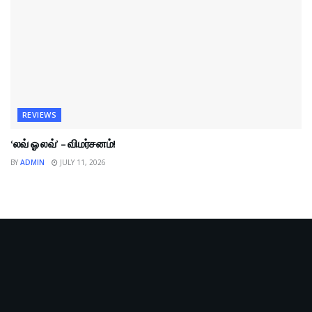
REVIEWS
‘லவ் ஓ லவ்’ – விமர்சனம்!
BY
ADMIN
JULY 11, 2026