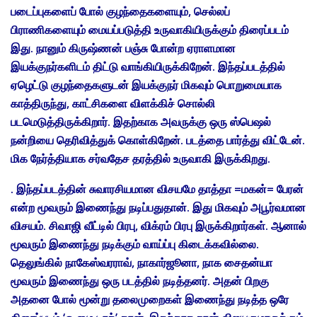
படைப்புகளைப் போல் குழந்தைகளையும், செல்லப்
பிராணிகளையும் மையப்படுத்தி உருவாகியிருக்கும் திரைப்படம்
இது. நானும் கிருஷ்ணன் பஞ்சு போன்ற ஏராளமான
இயக்குநர்களிடம் திட்டு வாங்கியிருக்கிறேன். இந்தப்படத்தில்
ஏழெட்டு குழந்தைகளுடன் இயக்குநர் மிகவும் பொறுமையாக
காத்திருந்து, காட்சிகளை விளக்கிச் சொல்லி
படமெடுத்திருக்கிறார். இதற்காக அவருக்கு ஒரு ஸ்பெஷல்
நன்றியை தெரிவித்துக் கொள்கிறேன். படத்தை பார்த்து விட்டேன்.
மிக நேர்த்தியாக சர்வதேச தரத்தில் உருவாகி இருக்கிறது.
. இந்தப்படத்தின் சுவாரசியமான விசயமே தாத்தா =மகன்= பேரன்
என்ற மூவரும் இணைந்து நடிப்பதுதான். இது மிகவும் அபூர்வமான
விசயம். சிவாஜி வீட்டில் பிரபு, விக்ரம் பிரபு இருக்கிறார்கள். ஆனால்
மூவரும் இணைந்து நடிக்கும் வாய்ப்பு கிடைக்கவில்லை.
தெலுங்கில் நாகேஸ்வரராவ், நாகார்ஜூனா, நாக சைதன்யா
மூவரும் இணைந்து ஒரு படத்தில் நடித்தனர். அதன் பிறகு
அதனை போல் மூன்று தலைமுறைகள் இணைந்து நடித்த ஒரே