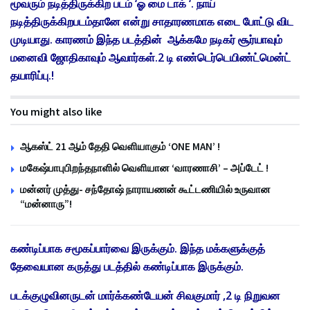
மூவரும் நடித்திருக்கிற படம் ‘ஓ மை டாக் ‘. நாய்
நடித்திருக்கிறபடம்தானே என்று சாதாரணமாக எடை போட்டு விட
முடியாது. காரணம் இந்த படத்தின் ஆக்கமே நடிகர் சூர்யாவும்
மனைவி ஜோதிகாவும் ஆவார்கள்.2 டி எண்டெர்டெயிண்ட்மென்ட்
தயாரிப்பு.!
You might also like
ஆகஸ்ட் 21 ஆம் தேதி வெளியாகும் ‘ONE MAN’ !
மகேஷ்பாபுபிறந்தநாளில் வெளியான ‘வாரணாசி’ – அப்டேட் !
மன்னர் முத்து- சந்தோஷ் நாராயணன் கூட்டணியில் உருவான
“மன்னாரு”!
கண்டிப்பாக சமூகப்பார்வை இருக்கும். இந்த மக்களுக்குத்
தேவையான கருத்து படத்தில் கண்டிப்பாக இருக்கும்.
படக்குழுவினருடன் மார்க்கண்டேயன் சிவகுமார் ,2 டி நிறுவன