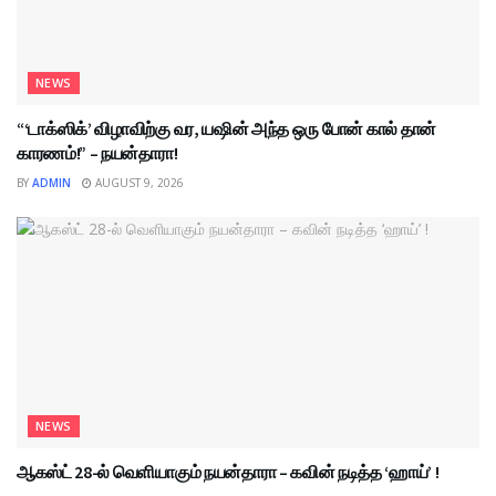
NEWS
“‘டாக்ஸிக்’ விழாவிற்கு வர, யஷின் அந்த ஒரு போன் கால் தான்
காரணம்!” – நயன்தாரா!
BY
ADMIN
AUGUST 9, 2026
NEWS
ஆகஸ்ட் 28-ல் வெளியாகும் நயன்தாரா – கவின் நடித்த ‘ஹாய்’ !