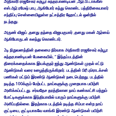
அதிகாரி ராஜசேகர் கற்பூர சுந்தரபாண்டியன் ,ஆர்.பி.டாக்கீஸ்
எஸ்.ஆர்.ரமேஷ் பாபு ,ஆகியோர் கந்து கொண்ட பத்திரிகையாளர்
சந்திப்பு சென்னையிலுள்ள நட்சத்திர ஹோட்டல் ஒன்றில்
நடந்தது.
அருண் விஜய் ,தனது தந்தை விஜயகுமார் ,தனது மகன் ஆர்னவ்
ஆகியோருடன் கலந்து கொண்டார்.
2டி நிறுவனத்தின் தலைமை நிர்வாக அதிகாரி ராஜசேகர் கற்பூர
சுந்தரபாண்டியன் பேசுகையில், ” இந்தப்படத்தின்
திரைக்கதைக்காக இயக்குநர் ஐந்து ஆண்டுகள் முதல் எட்டு
ஆண்டுகள் வரை உழைத்திருக்கிறார். படத்தின் பிரீ புரொடக்சன்
பணிகள் மட்டும் இரண்டு ஆண்டுகள் நடைபெற்றது. படத்தில்
நடித்த 100க்கும் மேற்பட்ட நாய்களுக்கு முறையாக பயிற்சி
அளிக்கப்பட்டது. சர்வதேச தரத்திலான நாய் கண்காட்சி மற்றும்
போட்டிகளுக்காக இந்தியாவில் யாரும் நாய்களுக்கு பயிற்சி
அளிப்பதில்லை. இதற்காக படத்தில் நடித்த சிம்பா என்ற நாய்
குட்டியை, குட்டியாகவே வாங்கி இரண்டு ஆண்டுகள் பயிற்சி