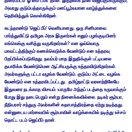
திரைப்படம் ‘ஓ மை டாக்’ தான். இதற்காக நான் விஜயகுமாருக்கும்,
அவரது குடும்பத்தாருக்கும் மனப்பூர்வமான வாழ்த்துக்களை
தெரிவித்துக் கொள்கிறேன்.
கடந்தாண்டு ‘ஜெய் பீம்’ வெளியானது. ஒரு சினிமாவை
பார்த்துவிட்டு தமிழக அரசு இருளர்கள் எனும் பழங்குடியினர்
எங்கெங்கு வசித்து வருகிறார்கள்? என ஒவ்வொரு
மாவட்டத்திற்கும் கணக்கெடுக்க வேண்டும் என உத்தரவு
பிறப்பிக்கப்படுகிறது. நவம்பர் மாத இறுதிக்குள் பட்டியலை
தயாரிக்க வேண்டுமென ஆட்சியருக்கு உத்தரவிடுகிறார்கள்.
அவர்களுக்கு பட்டா வழங்க வேண்டும். குடும்ப அட்டை வழங்க
வேண்டும் என உத்தரவிடப்பட்டது. தமிழ்நாட்டு வரலாற்றிலேயே
இதுவரை நடக்காத விசயம். யாருமே அந்தப் படத்தை உருவாக்கும்
போது இது நடைபெறும் என்று நினைக்கவில்லை. நடிகர் சூர்யா,
நீதியரசர் சந்துரு அவர்களின் கதாபாத்திரத்தை ஏற்று நடித்தது.
என்னுடைய பார்வையில் சூர்யாவின் வாழ்க்கையில் நடித்து உச்சம்
தொட்ட படம் ஜெய்பீம் தான்.