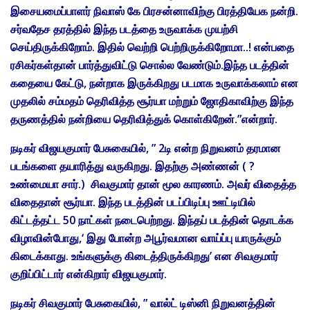
இசையமைப்பாளர் நிவாஸ் கே பிரசன்னாவிற்கு பிரத்தியேக நன்றி.
சர்வதேச தரத்தில் இந்த படத்தை உருவாக்க முயற்சி
செய்திருக்கிறோம். இதில் வெற்றி பெற்றிருக்கிறோமா..! என்பதை
ரசிகர்கள்தான் பார்த்துவிட்டு சொல்ல வேண்டும்.இந்த படத்தின்
கதையை கேட்டு, நன்றாக இருக்கிறது படமாக உருவாக்கலாம் என
முதலில் சம்மதம் தெரிவித்த சூர்யா மற்றும் ஜோதிகாவிற்கு இந்த
தருணத்தில் நன்றியை தெரிவித்துக் கொள்கிறேன்.”என்றார்.
நடிகர் விஜயகுமார் பேசுகையில், ” 2டி என்ற நிறுவனம் தரமான
படங்களை தயாரித்து வருகிறது. இதற்கு அண்ணன் ( ?
உண்மையா சார்.) சிவகுமார் தான் மூல காரணம். அவர் விதைத்த
விதைதான் சூர்யா. இந்த படத்தின் படப்பிடிப்பு ஊட்டியில்
கிட்டத்தட்ட 50 நாட்கள் நடைபெற்றது. இந்தப் படத்தின் தொடக்க
விழாவின்போது,‘ இது போன்ற அபூர்வமான வாய்ப்பு யாருக்கும்
கிடைக்காது. உங்களுக்கு கிடைத்திருக்கிறது’ என சிவகுமார்
குறிப்பிட்டார் என்கிறார் விஜயகுமார்.
நடிகர் சிவகுமார் பேசுகையில், ” வால்ட் டிஸ்னி நிறுவனத்தின்