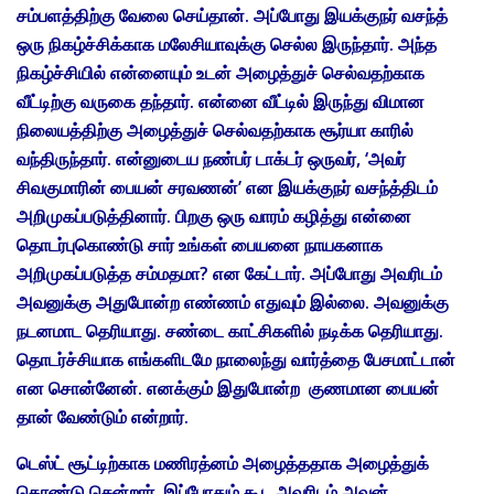
சம்பளத்திற்கு வேலை செய்தான். அப்போது இயக்குநர் வசந்த்
ஒரு நிகழ்ச்சிக்காக மலேசியாவுக்கு செல்ல இருந்தார். அந்த
நிகழ்ச்சியில் என்னையும் உடன் அழைத்துச் செல்வதற்காக
வீட்டிற்கு வருகை தந்தார். என்னை வீட்டில் இருந்து விமான
நிலையத்திற்கு அழைத்துச் செல்வதற்காக சூர்யா காரில்
வந்திருந்தார். என்னுடைய நண்பர் டாக்டர் ஒருவர், ‘அவர்
சிவகுமாரின் பையன் சரவணன்’ என இயக்குநர் வசந்த்திடம்
அறிமுகப்படுத்தினார். பிறகு ஒரு வாரம் கழித்து என்னை
தொடர்புகொண்டு சார் உங்கள் பையனை நாயகனாக
அறிமுகப்படுத்த சம்மதமா? என கேட்டார். அப்போது அவரிடம்
அவனுக்கு அதுபோன்ற எண்ணம் எதுவும் இல்லை. அவனுக்கு
நடனமாட தெரியாது. சண்டை காட்சிகளில் நடிக்க தெரியாது.
தொடர்ச்சியாக எங்களிடமே நாலைந்து வார்த்தை பேசமாட்டான்
என சொன்னேன். எனக்கும் இதுபோன்ற குணமான பையன்
தான் வேண்டும் என்றார்.
டெஸ்ட் சூட்டிற்காக மணிரத்னம் அழைத்ததாக அழைத்துக்
கொண்டு சென்றார். இப்போதும் கூட அவரிடம் அவன்