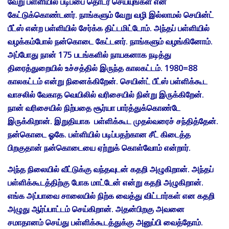
வேறு பள்ளியில் படிப்பை தொடர செய்யுங்கள் என
கேட்டுக்கொண்டனர். நாங்களும் வேறு வழி இல்லாமல் செயின்ட்
பீட்ஸ் என்ற பள்ளியில் சேர்க்க திட்டமிட்டோம். அந்தப் பள்ளியில்
வழக்கம்போல் நன்கொடை கேட்டனர். நாங்களும் வழங்கினோம்.
அப்போது நான் 175 படங்களில் நாயகனாக நடித்து
திரைத்துறையில் உச்சத்தில் இருந்த காலகட்டம். 1980=88
காலகட்டம் என்று நினைக்கிறேன். செயின்ட் பீட்ஸ் பள்ளிக்கூட
வாசலில் வேகாத வெயிலில் வரிசையில் நின்று இருக்கிறேன்.
நான் வரிசையில் நிற்பதை சூர்யா பார்த்துக்கொண்டே
இருக்கிறான். இறுதியாக பள்ளிக்கூட முதல்வரைச் சந்தித்தேன்.
நன்கொடை ஓகே. பள்ளியில் படிப்பதற்கான சீட் கிடைத்த
பிறகுதான் நன்கொடையை ஏற்றுக் கொள்வோம் என்றார்.
அந்த நிலையில் வீட்டுக்கு வந்தவுடன் கதறி அழுகிறான். அந்தப்
பள்ளிக்கூடத்திற்கு போக மாட்டேன் என்று கதறி அழுகிறான்.
எங்க அப்பாவை சாலையில் நிற்க வைத்து விட்டார்கள் என கதறி
அழுது ஆர்ப்பாட்டம் செய்கிறான். அதன்பிறகு அவனை
சமாதானம் செய்து பள்ளிக்கூடத்துக்கு அனுப்பி வைத்தோம்.