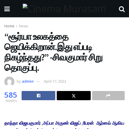
Home
News
“சூர்யா உலகத்தை
ஜெயிக்கிறான்.இது எப்படி
நிகழ்ந்தது?” -சிவகுமார் சிறு
தொகுப்பு.
by
admin
April 17, 2022
585
SHARES
தாத்தா விஜயகுமார் ,அப்பா அருண் விஜய் ,பேரன் ஆர்னவ் ஆகிய