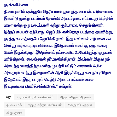
நடிக்கவில்லை.
திரையுலகில் ஒன்னுமே தெரியாமல் நுழைந்த பையன். வரிசையாக
இரண்டு மூன்று படங்கள் தோல்வி அடைந்தன. எட்டாவது படத்தில்
பாலா என்ற ஒரு படைப்பாளி வந்து சூர்யாவை செதுக்கினார்.
இந்தப் பையன் தற்போது ‘ஜெய் பீம்’ என்றொரு படத்தை தயாரித்து,
நடித்து உலகத்தையே ஜெயிக்கிறான். இது என்னால் கற்பனை கூட
செய்து பார்க்க முடியவில்லை. இதெல்லாம் எனக்கு ஒரு கனவு
போல் இருக்கிறது. இதெல்லாம் நம்மைவிட மேலேயிருந்து ஒருவன்
பார்க்கிறான். அவன்தான் தீர்மானிக்கிறான். இவர்கள் இருவரும்
அடைந்த உயரத்திற்கு மனித முயற்சி மட்டும் காரணம் அல்ல.
அதையும் கடந்து இறைவனின் ஆசி இருக்கிறது என நம்புகிறேன்.
இதேபோல் இந்த படமும் வெற்றி அடைய எல்லாம் வல்ல
இறைவனை பிரார்த்திக்கிறேன்.” என்றார்.
Tags:
2 டி என்டெர்டெய்ன்மெண்ட்
அருண்விஜய் .ஆர்னவ்
ஓ மை டாக்
கற்பூர சுந்தர பாண்டியன்
சிவகுமார் .சூர்யா
விஜயகுமார்