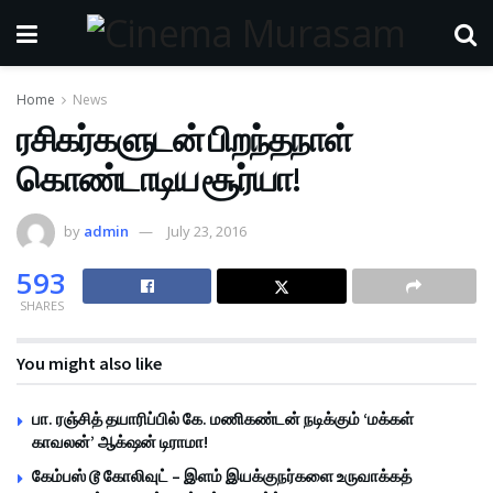
Home
News
ரசிகர்களுடன் பிறந்தநாள்
கொண்டாடிய சூர்யா!
by
admin
July 23, 2016
593
SHARES
You might also like
பா. ரஞ்சித் தயாரிப்பில் கே. மணிகண்டன் நடிக்கும் ‘மக்கள்
காவலன்’ ஆக்‌ஷன் டிராமா!
கேம்பஸ் டூ கோலிவுட் – இளம் இயக்குநர்களை உருவாக்கத்