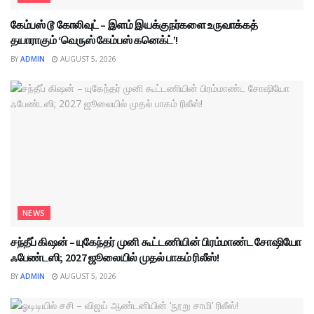
கேம்பஸ் டூ கோலிவுட் – இளம் இயக்குநர்களை உருவாக்கத்
தயாராகும் ‘வெருஸ் கேம்பஸ் கனெக்ட்’!
BY
ADMIN
AUGUST 5, 2026
NEWS
சந்தீப் கிஷன் – யுகேந்தர் முனி கூட்டணியின் பிரம்மாண்ட சோஷியோ
ஃபேண்டஸி; 2027 ஜூலையில் முதல் பாகம் ரிலீஸ்!
BY
ADMIN
AUGUST 5, 2026