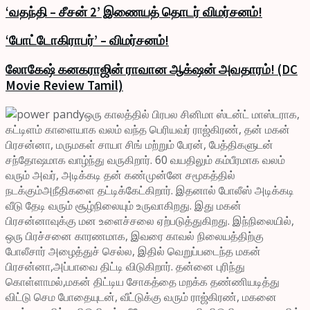
‘வதந்தி – சீசன் 2’ இணையத் தொடர் விமர்சனம்!
‘போட்டோகிராபர்’ – விமர்சனம்!
லோகேஷ் கனகராஜின் ராவான ஆக்‌ஷன் அவதாரம்! (DC
Movie Review Tamil)
ஒரு காலத்தில் பிரபல சினிமா ஸ்டன்ட் மாஸ்டராக,
கட்டிளம் காளையாக வலம் வந்த பெரியவர் ராஜ்கிரண், தன் மகன்
பிரசன்னா, மருமகள் சாயா சிங் மற்றும் பேரன், பேத்திகளுடன்
சந்தோஷமாக வாழ்ந்து வருகிறார். 60 வயதிலும் கம்பீரமாக வலம்
வரும் அவர், அடிக்கடி தன் கண்முன்னே சமூகத்தில்
நடக்கும்அநீதிகளை தட்டிக்கேட்கிறார். இதனால் போலீஸ் அடிக்கடி
வீடு தேடி வரும் சூழ்நிலையும் உருவாகிறது. இது மகன்
பிரசன்னாவுக்கு மன உளைச்சலை ஏற்படுத்துகிறது. இந்நிலையில்,
ஒரு பிரச்சனை காரணமாக, இவரை காவல் நிலையத்திற்கு
போலீசார் அழைத்துச் செல்ல, இதில் வெறுப்படைந்த மகன்
பிரசன்னா,அப்பாவை திட்டி விடுகிறார். தன்னை புரிந்து
கொள்ளாமல்,மகன் திட்டிய சோகத்தை மறக்க தண்ணியடித்து
விட்டு செம போதையுடன், வீட்டுக்கு வரும் ராஜ்கிரண், மகனை