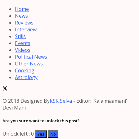
Home
News
Reviews
Interview
Stills
Events
Videos
Political News
Other News
Cooking
Astrology
© 2018 Designed By
KSK Selva
- Editor: ‘Kalaimaamani’
Devi Mani
Are you sure want to unlock this post?
Unlock left : 0
Yes
No