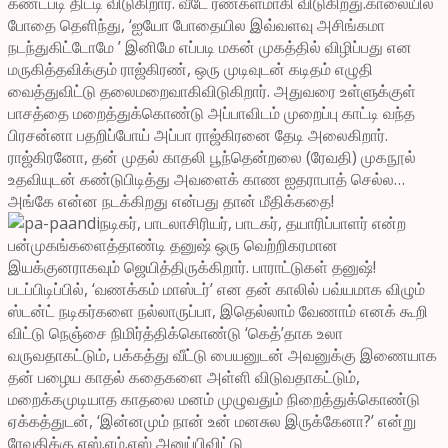
கண்டபடி திட்டி விடுகிறார். வீடே ரணகளமாகி விடுகிறது.காலையில்
போதை தெளிந்து, ‘ஐயோ போதையில இவ்வளவு அசிங்கமா
நடந்துகிட்டோமே ’ இனிமே எப்படி மகன் முகத்தில் விழிப்பது என
மருகித்தவிக்கும் ராஜ்கிரண், ஒரு முடிவுடன் கடிதம் எழுதி
வைத்துவிட்டு தலைமறைவாகிவிடுகிறார். அதுவரை உள்ளுக்குள்
பாசத்தை மறைத்துக்கொண்டு அப்பாவிடம் முறைப்பு காட்டி வந்த
பிரசன்னா பதறிப்போய் அப்பா ராஜ்கிரனை தேடி அலைகிறார்.
ராஜ்கிரனோ, தன் முதல் காதலி பூந்தென்றலை (ரேவதி) முகநூல்
உதவியுடன் கண்டுபிடித்து அவளைக் காண ஐதராபாத் செல்ல…
அங்கே என்ன நடக்கிறது என்பது தான் மீதிக்கதை!
நடிகர், பாடலாசிரியர், பாடகர், தயாரிப்பாளர் என்ற
பன்முகங்களைத்தாண்டி தனுஷ் ஒரு வெற்றிகரமான
இயக்குனராகவும் ஜெயித்திருக்கிறார். பாராட்டுகள் தனுஷ்!
படப்பிடிப்பில், ‘வணக்கம் மாஸ்டர்’ என தன் காலில் பவ்யமாக விழும்
ஸ்டன்ட் நடிகர்களை நல்லாருப்பா, இதெல்லாம் வேணாம் எனக் கூறி
விட்டு நெஞ்சை நிமிர்த்திக்கொண்டு ‘கெத்’தாக உலா
வருவதாகட்டும், பக்கத்து வீட்டு பையனுடன் அவனுக்கு இணையாக
தன் பழைய காதல் கதைகளை அள்ளி விடுவதாகட்டும்,
மறைக்கமுடியாத காதலை மனம் முழுவதும் நிறைத்துக்கொண்டு
ஏக்கத்துடன், ‘இன்னமும் நான் உன் மனசுல இருக்கேனா?’ என்று
ரேவதிக்கு எஸ்.எம்.எஸ் அனுப்பிவிட்டு