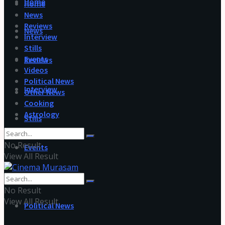
Home
Home
News
Reviews
News
Interview
Stills
Events
Reviews
Videos
Political News
Interview
Other News
Cooking
Astrology
Stills
No Result
Events
View All Result
Videos
No Result
View All Result
Political News