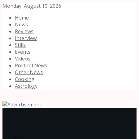
Monday, August 10, 2026
Home
News
Reviews
Interview
Stills
Events
Videos
Political News
Other News
Cooking
Astrology