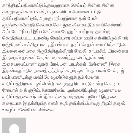
காத்திருப்பதிலாகட்டும்,தவறுதலாக செய்யும் சின்ன,சின்ன
தவறுகளுக்காக மகன், மருமகளிடம் அவமானப்பட்டு
தவிப்பதிலாகட்டும், அதை மறப்பதற்காக தன் பேரக்
குழந்தைகளோடு செல்லம் கொஞ்சுவதிலாகட்டும் நாங்கெல்லாம்
அப்பவே அப்படி! இப்ப கேட்கவா வேணும்! என்றபடி தனக்கு
கொடுக்கப்பட்ட ப.பாண்டி கேரக்டரை சும்மா ஊதி தள்ளியிருக்கிறார்
ராஜ்கிரண். கச்சிதமான , இயல்பான நடிப்பில் தன்னை மிஞ்ச ஆளே
இல்லை என்பதை நிரூபித்திருக்கிறார் ரேவதி. சாயாசிங் ,பிரசன்னா
இருவரும் தங்கள் கேரக்டரை உணர்ந்து செய்துள்ளனர்.
இசையமைப்பாளர் ஷான் ரோல்டன். பாடல்கள், பின்னணி இசை
இரண்டிலும் நிறைவைத் தந்திருக்கிறார்.ஒளிப்பதிவாளர் வேல்ராஜ்
பவர் பாண்டிக்கு பலம்! 3௦ ஆண்டுகளுக்கும் மேலாக
குடும்பத்திற்காக ஓய்வின்றி உழைத்து ரிட்டயர்டு என்ற கொடிய
நோயால் அக் குடும்பத்தாராலேயே புறக்கணிப்புக்கு ஆளான பல
குடும்பத்தலைவர்கள் இப்படத்தை பார்த்தால், ஐயோ! இது என்
கதையாக இருக்கிறதே எனக் கூறி தவிக்கப்போவது நிஜம்! தனுஷ்
உழைப்பு வீண்போக வில்லை!