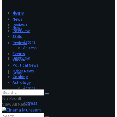
Home
Home
News
Reviews
News
Interview
Stills
Actors
Reviews
Actress
Events
Interview
Videos
Political News
Other News
Stills
Cooking
Astrology
Actors
No Result
Actress
View All Result