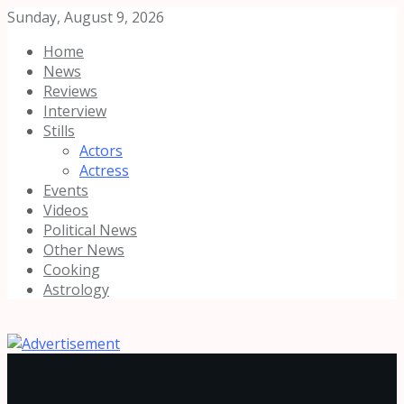
Sunday, August 9, 2026
Home
News
Reviews
Interview
Stills
Actors
Actress
Events
Videos
Political News
Other News
Cooking
Astrology