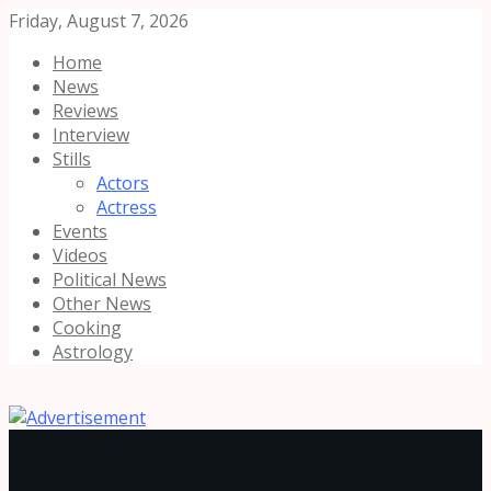
Friday, August 7, 2026
Home
News
Reviews
Interview
Stills
Actors
Actress
Events
Videos
Political News
Other News
Cooking
Astrology