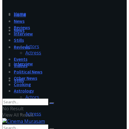
Home
Home
News
Reviews
News
Interview
Stills
Actors
Reviews
Actress
Events
Interview
Videos
Political News
Other News
Stills
Cooking
Astrology
Actors
No Result
Actress
View All Result