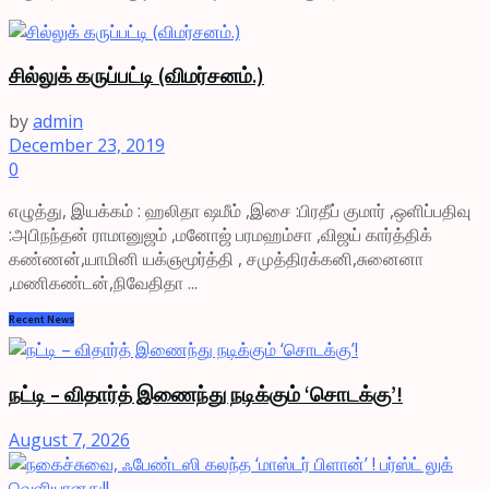
சில்லுக் கருப்பட்டி (விமர்சனம்.)
by
admin
December 23, 2019
0
எழுத்து, இயக்கம் : ஹலிதா ஷமீம் ,இசை :பிரதீப் குமார் ,ஒளிப்பதிவு
:அபிநந்தன் ராமானுஜம் ,மனோஜ் பரமஹம்சா ,விஜய் கார்த்திக்
கண்ணன்,யாமினி யக்ஞமூர்த்தி , சமுத்திரக்கனி,சுனைனா
,மணிகண்டன்,நிவேதிதா ...
Recent News
நட்டி – விதார்த் இணைந்து நடிக்கும் ‘சொடக்கு’!
August 7, 2026