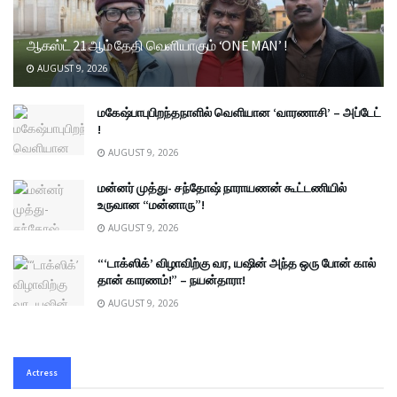
ஆகஸ்ட் 21 ஆம் தேதி வெளியாகும் ‘ONE MAN’ !
AUGUST 9, 2026
மகேஷ்பாபுபிறந்தநாளில் வெளியான ‘வாரணாசி’ – அப்டேட்
!
AUGUST 9, 2026
மன்னர் முத்து- சந்தோஷ் நாராயணன் கூட்டணியில்
உருவான “மன்னாரு”!
AUGUST 9, 2026
“‘டாக்ஸிக்’ விழாவிற்கு வர, யஷின் அந்த ஒரு போன் கால்
தான் காரணம்!” – நயன்தாரா!
AUGUST 9, 2026
Actress