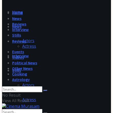
Home
Home
News
Reviews
News
Interview
Stills
Actors
Reviews
Actress
Events
Interview
Videos
Political News
Other News
Stills
Cooking
Astrology
Actors
No Result
Actress
View All Result