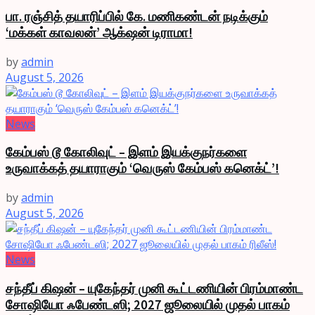
பா. ரஞ்சித் தயாரிப்பில் கே. மணிகண்டன் நடிக்கும்
‘மக்கள் காவலன்’ ஆக்‌ஷன் டிராமா!
by
admin
August 5, 2026
News
கேம்பஸ் டூ கோலிவுட் – இளம் இயக்குநர்களை
உருவாக்கத் தயாராகும் ‘வெருஸ் கேம்பஸ் கனெக்ட்’!
by
admin
August 5, 2026
News
சந்தீப் கிஷன் – யுகேந்தர் முனி கூட்டணியின் பிரம்மாண்ட
சோஷியோ ஃபேண்டஸி; 2027 ஜூலையில் முதல் பாகம்