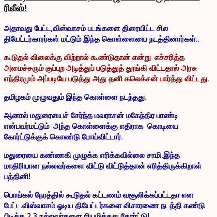
ரிலீஸ்!
அதாவது பேட்ட,விஸ்வாசம் படங்களை திரையிட்ட சில
தியேட்டர்காரர்கள் மட்டும் இந்த கொள்ளையை நடத்தினார்கள்..
கூடுதல் விலைக்கு விற்றால் கூண்டுதான் என்று எச்சரித்த
அமைச்சரும் குப்புற அடித்துப் படுத்துத் தூங்கி விட்டதால் அரசு
எந்திரமும் அப்படியே படுத்து அது தனி கலெக்சன் பார்த்து விட்டது.
தமிழகம் முழுவதும் இந்த கொள்ளை நடந்தது.
ஆனால் மதுரையைச் சேர்ந்த மவராசன் மகேந்திர பாண்டி
என்பவர்மட்டும் அந்த கொள்ளைக்கு எதிராக கொடியை
கோர்ட்டுக்குக் கொண்டு போய்விட்டார்.
மதுரையை கண்ணகி முழுக்க எரிக்கவில்லை சாமி.இந்த
மாதிரியான நல்லவர்களை விட்டு விட்டுத்தான் எரித்திருக்கிறாள்
பத்தினி!
பொங்கல் நேரத்தில் கூடுதல் கட்டணம் வசூலிக்கப்பட்டதா என
பேட்ட.விஸ்வாசம் ஓடிய தியேட்டர்களை விசாரணை நடத்தி கண்டு
பிடிக்க 2 3 நல்லவர்களை நியமித்தது கோர்ட்டு!.