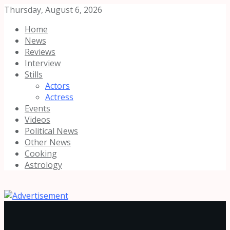
Thursday, August 6, 2026
Home
News
Reviews
Interview
Stills
Actors
Actress
Events
Videos
Political News
Other News
Cooking
Astrology