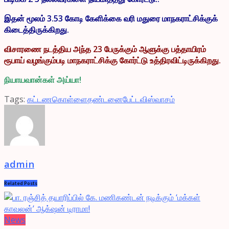
இதன் மூலம் 3.53 கோடி கேளிக்கை வரி மதுரை
மாநகராட்சிக்குக்
கிடைத்திருக்கிறது.
விசாரணை நடத்திய அந்த 23 பேருக்கும் ஆளுக்கு பத்தாயிரம்
ரூபாய் வழங்கும்படி மாநகராட்சிக்கு கோர்ட்டு உத்திரவிட்டிருக்கிறது.
நியாயவான்கள் அய்யா!
Tags:
கட்டணகொள்ளை
தண்டனை
பேட்ட
விஸ்வாசம்
admin
Related
Posts
News