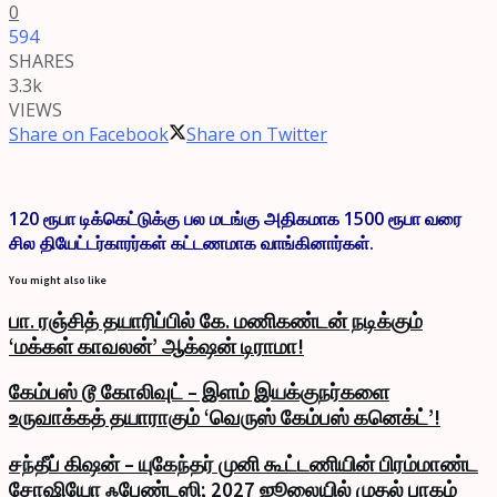
0
594
SHARES
3.3k
VIEWS
Share on Facebook
Share on Twitter
120 ரூபா டிக்கெட்டுக்கு பல மடங்கு அதிகமாக 1500 ரூபா வரை
சில தியேட்டர்காரர்கள் கட்டணமாக வாங்கினார்கள்.
You might also like
பா. ரஞ்சித் தயாரிப்பில் கே. மணிகண்டன் நடிக்கும்
‘மக்கள் காவலன்’ ஆக்‌ஷன் டிராமா!
கேம்பஸ் டூ கோலிவுட் – இளம் இயக்குநர்களை
உருவாக்கத் தயாராகும் ‘வெருஸ் கேம்பஸ் கனெக்ட்’!
சந்தீப் கிஷன் – யுகேந்தர் முனி கூட்டணியின் பிரம்மாண்ட
சோஷியோ ஃபேண்டஸி; 2027 ஜூலையில் முதல் பாகம்