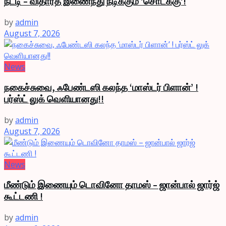
நட்டி – விதார்த் இணைந்து நடிக்கும் ‘சொடக்கு’!
by
admin
August 7, 2026
News
நகைச்சுவை, ஃபேண்டஸி கலந்த ‘மாஸ்டர் பிளான்’ !
பர்ஸ்ட் லுக் வெளியானது!!
by
admin
August 7, 2026
News
மீண்டும் இணையும் டொவினோ தாமஸ் – ஜான்பால் ஜார்ஜ்
கூட்டணி !
by
admin