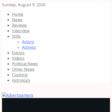
Sunday, August 9, 2026
Home
News
Reviews
Interview
Stills
Actors
Actress
Events
Videos
Political News
Other News
Cooking
Astrology