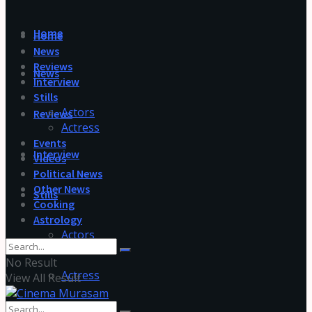
Home
Home
News
Reviews
News
Interview
Stills
Actors
Reviews
Actress
Events
Interview
Videos
Political News
Other News
Stills
Cooking
Astrology
Actors
No Result
Actress
View All Result