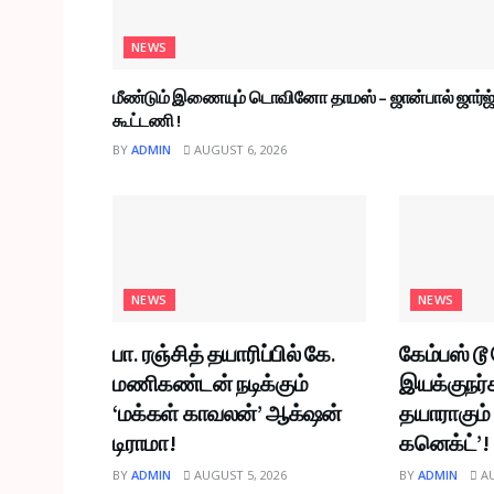
NEWS
மீண்டும் இணையும் டொவினோ தாமஸ் – ஜான்பால் ஜார்ஜ
கூட்டணி !
BY
ADMIN
AUGUST 6, 2026
NEWS
NEWS
பா. ரஞ்சித் தயாரிப்பில் கே.
கேம்பஸ் டூ
மணிகண்டன் நடிக்கும்
இயக்குநர்
‘மக்கள் காவலன்’ ஆக்‌ஷன்
தயாராகும்
டிராமா!
கனெக்ட்’!
BY
ADMIN
AUGUST 5, 2026
BY
ADMIN
AU