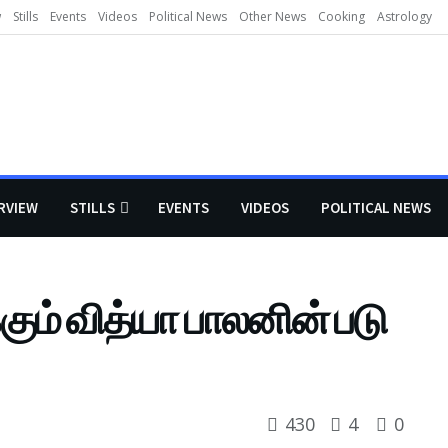
w
Stills
Events
Videos
Political News
Other News
Cooking
Astrology
RVIEW
STILLS
EVENTS
VIDEOS
POLITICAL NEWS
ும் வித்யா பாலனின் படு
430
4
0