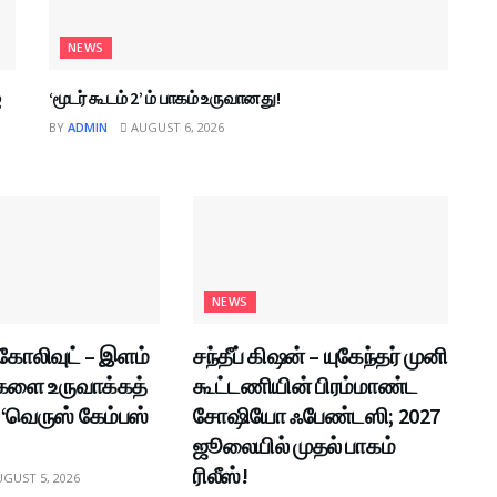
NEWS
்
‘மூடர் கூடம் 2’ ம் பாகம் உருவானது!
BY
ADMIN
AUGUST 6, 2026
NEWS
 கோலிவுட் – இளம்
சந்தீப் கிஷன் – யுகேந்தர் முனி
களை உருவாக்கத்
கூட்டணியின் பிரம்மாண்ட
 ‘வெருஸ் கேம்பஸ்
சோஷியோ ஃபேண்டஸி; 2027
ஜூலையில் முதல் பாகம்
ரிலீஸ்!
GUST 5, 2026