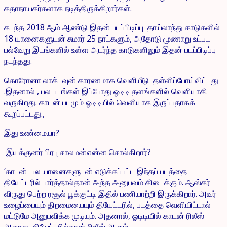
கதாநாயகர்களாக நடித்திருக்கிறார்கள்.
கடந்த 2018 ஆம் ஆண்டு இதன் படப்பிடிப்பு தாய்லாந்து காடுகளில்
18 யானைகளுடன் சுமார் 25 நாட்களும், அதோடு மூணாறு உட்பட
பல்வேறு இடங்களில் உள்ள அடர்ந்த காடுகளிலும் இதன் படப்பிடிப்பு
நடந்தது.
கொரோனா லாக்டவுன் காரணமாக வெளியீடு தள்ளிப்போய்விட்டது
.இதனால் , பல படங்கள் இப்போது ஓடிடி தளங்களில் வெளியாகி
வருகிறது. காடன் படமும் ஓடிடியில் வெளியாக இருப்பதாகக்
கூறப்பட்டது.,
இது உண்மையா?
இயக்குனர் பிரபு சாலமன்என்ன சொல்கிறார்?
‘காடன் பல யானைகளுடன் எடுக்கப்பட்ட இந்தப் படத்தை
தியேட்டரில் பார்த்தால்தான் அந்த அனுபவம் கிடைக்கும். ஆஸ்கர்
விருது பெற்ற ரசூல் பூக்குட்டி இதில் பணியாற்றி இருக்கிறார். அவர்
உழைப்பையும் திறமையையும் தியேட்டரில், படத்தை வெளியிட்டால்
மட்டுமே அனுபவிக்க முடியும். அதனால், ஓடிடியில் காடன் ரிலீஸ்
ஆகாது. தியேட்டரில்தான் ரிலீஸ் ஆகும்.