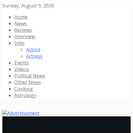
Sunday, August 9, 2026
Home
News
Reviews
Interview
Stills
Actors
Actress
Events
Videos
Political News
Other News
Cooking
Astrology