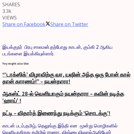
SHARES
3.3k
VIEWS
Share on Facebook
Share on Twitter
இயக்குநர் பிரபு சாலமன்.தற்போது காடன், கும்கி 2 ஆகிய
படங்களை இயக்கியுள்ளார்.
You might also like
“‘டாக்ஸிக்’ விழாவிற்கு வர, யஷின் அந்த ஒரு போன் கால்
தான் காரணம்!” – நயன்தாரா!
ஆகஸ்ட் 28-ல் வெளியாகும் நயன்தாரா – கவின் நடித்த
‘ஹாய்’ !
நட்டி – விதார்த் இணைந்து நடிக்கும் ‘சொடக்கு’!
காடன் படம்,தமிழ், தெலுங்கு இந்தி என மூன்று மொழிகளில்
வெளியாகிறது தமிழில் ராணா, விஷ்ணு விஷால்ஆகியோர்