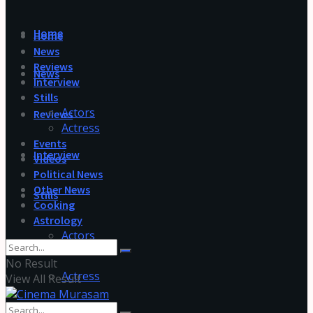
Home
Home
News
Reviews
News
Interview
Stills
Actors
Reviews
Actress
Events
Interview
Videos
Political News
Other News
Stills
Cooking
Astrology
Actors
No Result
Actress
View All Result