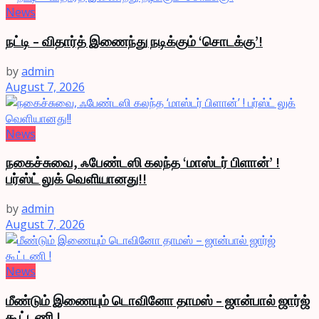
News
நட்டி – விதார்த் இணைந்து நடிக்கும் ‘சொடக்கு’!
by
admin
August 7, 2026
News
நகைச்சுவை, ஃபேண்டஸி கலந்த ‘மாஸ்டர் பிளான்’ !
பர்ஸ்ட் லுக் வெளியானது!!
by
admin
August 7, 2026
News
மீண்டும் இணையும் டொவினோ தாமஸ் – ஜான்பால் ஜார்ஜ்
கூட்டணி !