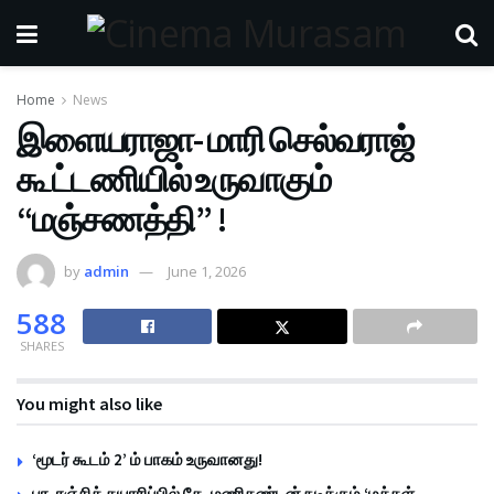
Home
News
இளையராஜா- மாரி செல்வராஜ்
கூட்டணியில் உருவாகும்
“மஞ்சணத்தி” !
by
admin
June 1, 2026
588
SHARES
You might also like
‘மூடர் கூடம் 2’ ம் பாகம் உருவானது!
பா. ரஞ்சித் தயாரிப்பில் கே. மணிகண்டன் நடிக்கும் ‘மக்கள்