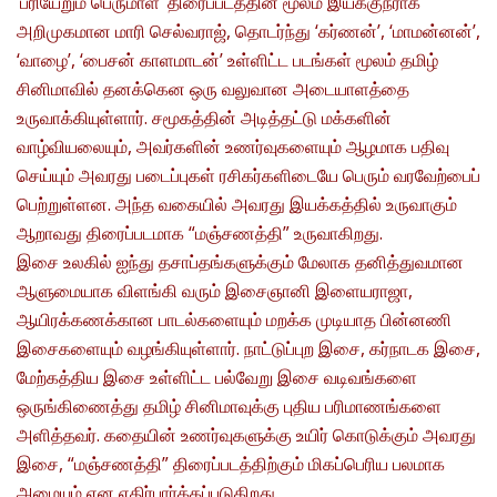
‘பரியேறும் பெருமாள்’ திரைப்படத்தின் மூலம் இயக்குநராக
அறிமுகமான மாரி செல்வராஜ், தொடர்ந்து ‘கர்ணன்’, ‘மாமன்னன்’,
‘வாழை’, ‘பைசன் காளமாடன்’ உள்ளிட்ட படங்கள் மூலம் தமிழ்
சினிமாவில் தனக்கென ஒரு வலுவான அடையாளத்தை
உருவாக்கியுள்ளார். சமூகத்தின் அடித்தட்டு மக்களின்
வாழ்வியலையும், அவர்களின் உணர்வுகளையும் ஆழமாக பதிவு
செய்யும் அவரது படைப்புகள் ரசிகர்களிடையே பெரும் வரவேற்பைப்
பெற்றுள்ளன. அந்த வகையில் அவரது இயக்கத்தில் உருவாகும்
ஆறாவது திரைப்படமாக “மஞ்சணத்தி” உருவாகிறது.
இசை உலகில் ஐந்து தசாப்தங்களுக்கும் மேலாக தனித்துவமான
ஆளுமையாக விளங்கி வரும் இசைஞானி இளையராஜா,
ஆயிரக்கணக்கான பாடல்களையும் மறக்க முடியாத பின்னணி
இசைகளையும் வழங்கியுள்ளார். நாட்டுப்புற இசை, கர்நாடக இசை,
மேற்கத்திய இசை உள்ளிட்ட பல்வேறு இசை வடிவங்களை
ஒருங்கிணைத்து தமிழ் சினிமாவுக்கு புதிய பரிமாணங்களை
அளித்தவர். கதையின் உணர்வுகளுக்கு உயிர் கொடுக்கும் அவரது
இசை, “மஞ்சணத்தி” திரைப்படத்திற்கும் மிகப்பெரிய பலமாக
அமையும் என எதிர்பார்க்கப்படுகிறது.