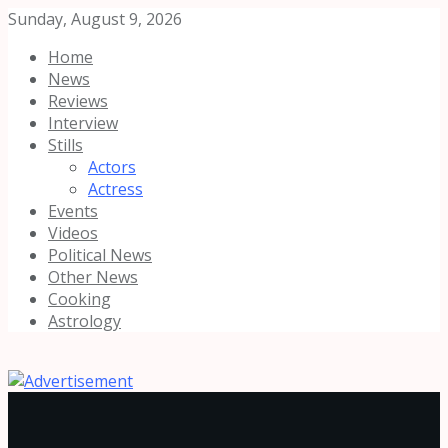
Sunday, August 9, 2026
Home
News
Reviews
Interview
Stills
Actors
Actress
Events
Videos
Political News
Other News
Cooking
Astrology