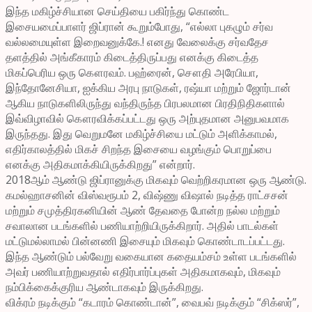
இந்த மகிழ்ச்சியான செய்தியை பகிர்ந்து கொண்ட
இசையமைப்பாளர் ஜிப்ரான் கூறும்போது, “எல்லா புகழும் சர்வ
வல்லமையுள்ள இறைவனுக்கே.! எனது வேலைக்கு சர்வதேச
தளத்தில் அங்கீகாரம் கிடைத்திருப்பது எனக்கு கிடைத்த
மிகப்பெரிய ஒரு கௌரவம். பஹ்ரைன், சௌதி அரேபியா,
இந்தோனேசியா, ஐக்கிய அரபு நாடுகள், ரஷ்யா மற்றும் ஜோர்டான்
ஆகிய நாடுகளிலிருந்து வந்திருந்த பிரபலமான பிரதிநிதிகளால்
இவ்விழாவில் கௌரவிக்கப்பட்டது ஒரு அற்புதமான அனுபவமாக
இருந்தது. இது வெறுமனே மகிழ்ச்சியை மட்டும் அளிக்காமல்,
எதிர்காலத்தில் மிகச் சிறந்த இசையை வழங்கும் பொறுப்பை
எனக்கு அதிகமாக்கியிருக்கிறது” என்றார்.
2018ஆம் ஆண்டு ஜிப்ரானுக்கு மிகவும் வெற்றிகரமான ஒரு ஆண்டு.
கமல்ஹாசனின் விஸ்வரூபம் 2, விஷ்ணு விஷால் நடித்த ராட்சசன்
மற்றும் சமுத்திரகனியின் ஆண் தேவதை போன்ற நல்ல மற்றும்
சவாலான படங்களில் பணியாற்றியிருக்கிறார். அதில் பாடல்கள்
மட்டுமல்லாமல் பின்னணி இசையும் மிகவும் கொண்டாடப்பட்டது.
இந்த ஆண்டும் பல்வேறு வகையான கதையம்சம் உள்ள படங்களில்
அவர் பணியாற்றுவதால் எதிர்பார்ப்புகள் அதிகமாகவும், மிகவும்
நம்பிக்கைக்குரிய ஆண்டாகவும் இருக்கிறது.
விக்ரம் நடிக்கும் “கடாரம் கொண்டான்”, வைபவ் நடிக்கும் “சிக்ஸர்”,