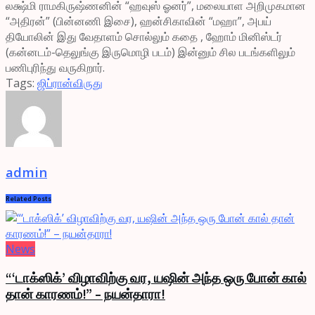
லக்ஷ்மி ராமகிருஷ்ணனின் “ஹவுஸ் ஓனர்”, மலையாள அறிமுகமான
“அதிரன்” (பின்னணி இசை), ஹன்சிகாவின் “மஹா”, அபய்
தியோலின் இது வேதாளம் சொல்லும் கதை , ஹோம் மினிஸ்டர்
(கன்னடம்-தெலுங்கு இருமொழி படம்) இன்னும் சில படங்களிலும்
பணிபுரிந்து வருகிறார்.
Tags:
ஜிப்ரான்
விருது
admin
Related
Posts
News
“‘டாக்ஸிக்’ விழாவிற்கு வர, யஷின் அந்த ஒரு போன் கால்
தான் காரணம்!” – நயன்தாரா!