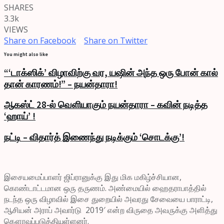
SHARES
3.3k
VIEWS
Share on Facebook
Share on Twitter
You might also like
“‘டாக்ஸிக்’ விழாவிற்கு வர, யஷின் அந்த ஒரு போன் கால்
தான் காரணம்!” – நயன்தாரா!
ஆகஸ்ட் 28-ல் வெளியாகும் நயன்தாரா – கவின் நடித்த
‘ஹாய்’ !
நட்டி – விதார்த் இணைந்து நடிக்கும் ‘சொடக்கு’!
இசையமைப்பாளர் ஜிப்ரானுக்கு இது மிக மகிழ்ச்சியான,
கொண்டாட்டமான ஒரு தருணம். அண்மையில் ஹைதராபாத்தில்
நடந்த ஒரு விழாவில் இசை துறையில் அவரது சேவையை பாராட்டி,
ஆசியன் அராப் அவார்டு 2019′ என்ற விருதை அவருக்கு அளித்து
கௌரவப்படுத்தியுள்ளனர்.