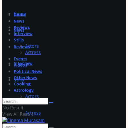
Home
Home
News
Reviews
News
Interview
Stills
Actors
Reviews
Actress
Events
Interview
Videos
Political News
Other News
Stills
Cooking
Astrology
Actors
No Result
Actress
View All Result