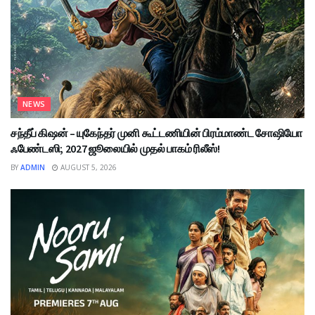
NEWS
சந்தீப் கிஷன் – யுகேந்தர் முனி கூட்டணியின் பிரம்மாண்ட சோஷியோ
ஃபேண்டஸி; 2027 ஜூலையில் முதல் பாகம் ரிலீஸ்!
BY
ADMIN
AUGUST 5, 2026