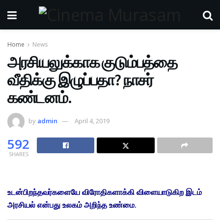
Home
News
அரசியலுக்காக குடும்பத்தை
வீதிக்கு இழுப்பதா? நாசர்
கண்டனம்.
by
admin
April 4, 2019
592
SHARES
உடன்பிறந்தவர்களையே விரோதிகளாக்கி விளையாடுகிற இடம்
அரசியல் என்பது உலகம் அறிந்த உண்மை.