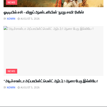
NEWS
ஓடிடியில் சசி – விஜய் ஆண்டனியின் ‘நூறு சாமி’ ரிலீஸ்!
BY
ADMIN
AUGUST 5, 2026
NEWS
“அடிச்சான்டா அப்பாயின்ட்மென்ட் ஆர்டர்.! ஆனா பேரு இல்லியே !
BY
ADMIN
AUGUST 5, 2026