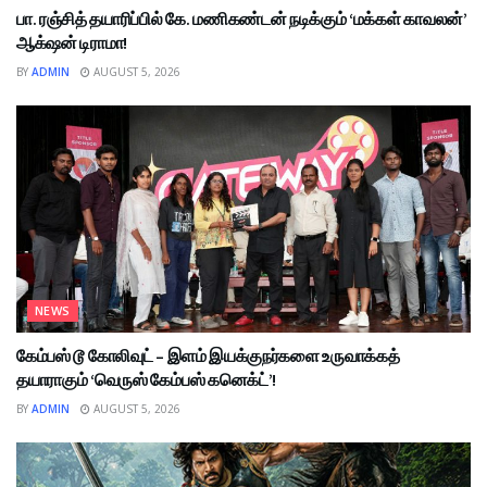
பா. ரஞ்சித் தயாரிப்பில் கே. மணிகண்டன் நடிக்கும் ‘மக்கள் காவலன்’
ஆக்‌ஷன் டிராமா!
BY
ADMIN
AUGUST 5, 2026
NEWS
கேம்பஸ் டூ கோலிவுட் – இளம் இயக்குநர்களை உருவாக்கத்
தயாராகும் ‘வெருஸ் கேம்பஸ் கனெக்ட்’!
BY
ADMIN
AUGUST 5, 2026