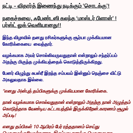
நட்டி – விதார்த் இணைந்து நடிக்கும் ‘சொடக்கு’!
நகைச்சுவை, ஃபேண்டஸி கலந்த ‘மாஸ்டர் பிளான்’ !
பர்ஸ்ட் லுக் வெளியானது!!
இந்த விழாவில் தனது ரசிகர்களுக்கு சூர்யா முக்கியமான
கோரிக்கையை வைத்தார்.
வழக்கமாக அவர் சொல்லிவருவதுதான் என்றாலும் சந்தர்ப்பம்
அதற்கு மிகுந்த முக்கியத்தைக் கொடுத்திருக்கிறது.
பேனர் விழுந்து சுபஸ்ரீ இறந்த சம்பவம் இன்னும் நெஞ்சை விட்டு
அகலுவதாக இல்லை.
“எனது அன்புத் தம்பிகளுக்கு முக்கியமான கோரிக்கை.
நான் வழக்கமாக சொல்வதுதான் என்றாலும் அதற்கு நான் அழுத்தம்
கொடுத்தாக வேண்டிய கட்டாயத்தில் இருக்கிறேன்.காரணம் சூழல்
அப்படி!
எனது தம்பிகள் 10 ஆயிரம் பேர் ரத்ததானம் செய்து
பெருமைக்குரியவர்களாக இருப்பது எனக்கு பெருமையாக