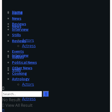
Home
Home
News
Reviews
News
Interview
Stills
Actors
Reviews
Actress
Events
Interview
Videos
Political News
Other News
Stills
Cooking
Astrology
Actors
Actress
No Result
View All Result