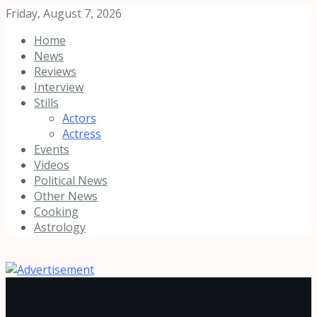
Friday, August 7, 2026
Home
News
Reviews
Interview
Stills
Actors
Actress
Events
Videos
Political News
Other News
Cooking
Astrology