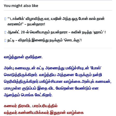
You might also like
“‘டாக்ஸிக்’ விழாவிற்கு வர, யஷின் அந்த ஒரு போன் கால் தான்
காரணம்!” – நயன்தாரா!
ஆகஸ்ட் 28-ல் வெளியாகும் நயன்தாரா – கவின் நடித்த ‘ஹாய்’ !
நட்டி – விதார்த் இணைந்து நடிக்கும் ‘சொடக்கு’!
வாழ்த்துகள் குவிந்தன.
அன்பு கணவருடன் கட்டி அணைத்து மகிழ்ச்சியுடன் ‘போஸ்’
கொடுத்திருக்கிறார். வாழ்த்திய அத்தனை பேருக்கும் நன்றி
தெரிவித்திருக்கிறார்.மகிழ்ச்சியான வாழ்க்கை.அன்புக் கணவன்,
பாசமுள்ள குடும்பம் இதை விட வேறென்ன வேண்டும் என
ஆனந்தம் பொங்க கேட்கிறார்.
கணவர் திராவிட பாரம்பரியத்தில்
வந்தவர்.கண்ணியமிக்கவர்.இதுதான் வாழ்க்கை