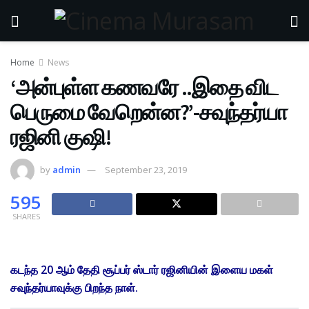
Home
News
‘அன்புள்ள கணவரே ..இதை விட
பெருமை வேறென்ன?’-சவுந்தர்யா
ரஜினி குஷி!
by
admin
September 23, 2019
595
SHARES
கடந்த 20 ஆம் தேதி சூப்பர் ஸ்டார் ரஜினியின் இளைய மகள்
சவுந்தர்யாவுக்கு பிறந்த நாள்.