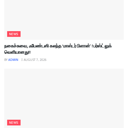
NEWS
நகைச்சுவை, ஃபேண்டஸி கலந்த ‘மாஸ்டர் பிளான்’ ! பர்ஸ்ட் லுக்
வெளியானது!!
BY
ADMIN
AUGUST 7, 2026
NEWS