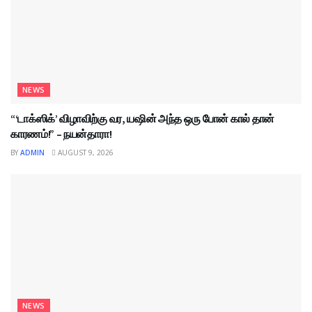
NEWS
“‘டாக்ஸிக்’ விழாவிற்கு வர, யஷின் அந்த ஒரு போன் கால் தான்
காரணம்!” – நயன்தாரா!
BY
ADMIN
AUGUST 9, 2026
NEWS