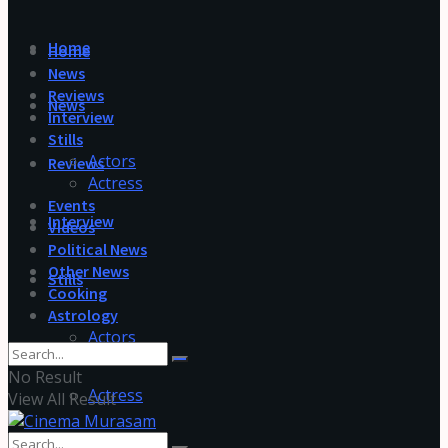
Home
Home
News
Reviews
News
Interview
Stills
Actors
Reviews
Actress
Events
Interview
Videos
Political News
Other News
Stills
Cooking
Astrology
Actors
No Result
Actress
View All Result