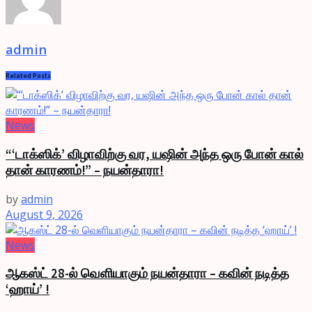
admin
Related
Posts
News
“‘டாக்ஸிக்’ விழாவிற்கு வர, யஷின் அந்த ஒரு போன் கால்
தான் காரணம்!” – நயன்தாரா!
by
admin
August 9, 2026
News
ஆகஸ்ட் 28-ல் வெளியாகும் நயன்தாரா – கவின் நடித்த
‘ஹாய்’ !