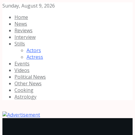
Sunday, August 9, 2026
Home
News
Reviews
Interview
Stills
Actors
Actress
Events
Videos
Political News
Other News
Cooking
Astrology