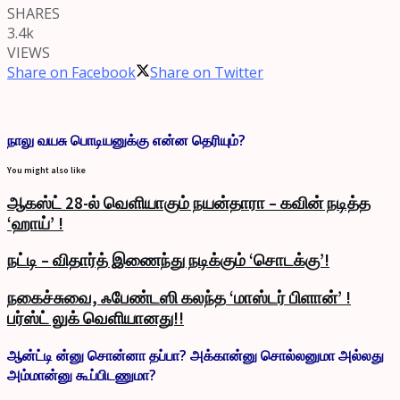
SHARES
3.4k
VIEWS
Share on Facebook
Share on Twitter
நாலு வயசு பொடியனுக்கு என்ன தெரியும்?
You might also like
ஆகஸ்ட் 28-ல் வெளியாகும் நயன்தாரா – கவின் நடித்த
‘ஹாய்’ !
நட்டி – விதார்த் இணைந்து நடிக்கும் ‘சொடக்கு’!
நகைச்சுவை, ஃபேண்டஸி கலந்த ‘மாஸ்டர் பிளான்’ !
பர்ஸ்ட் லுக் வெளியானது!!
ஆன்ட்டி ன்னு சொன்னா தப்பா? அக்கான்னு சொல்லனுமா அல்லது
அம்மான்னு கூப்பிடணுமா?