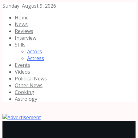
Sunday, August 9, 2026
Home
News
Reviews
Interview
Stills
Actors
Actress
Events
Videos
Political News
Other News
Cooking
Astrology