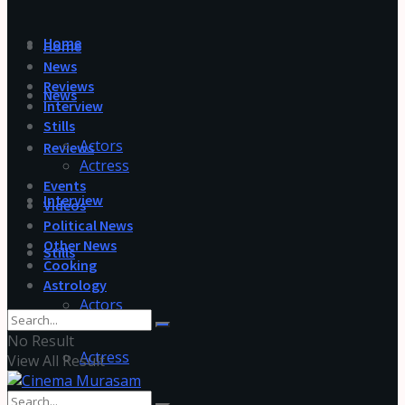
Home
Home
News
Reviews
News
Interview
Stills
Actors
Reviews
Actress
Events
Interview
Videos
Political News
Other News
Stills
Cooking
Astrology
Actors
No Result
Actress
View All Result