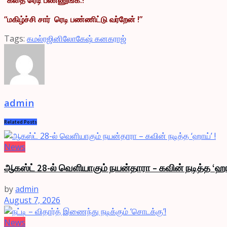
“மகிழ்ச்சி சார் ரெடி பண்ணிட்டு வர்றேன் !”
Tags:
கமல்
ரஜினி
லோகேஷ் கனகராஜ்
admin
Related
Posts
News
ஆகஸ்ட் 28-ல் வெளியாகும் நயன்தாரா – கவின் நடித்த ‘ஹா
by
admin
August 7, 2026
News