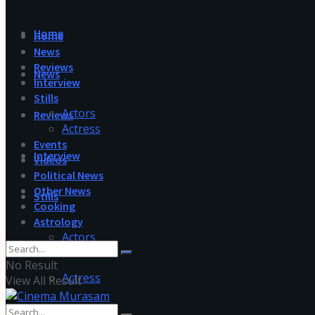
Home
Home
News
Reviews
News
Interview
Stills
Actors
Reviews
Actress
Events
Interview
Videos
Political News
Other News
Stills
Cooking
Astrology
Actors
No Result
Actress
View All Result