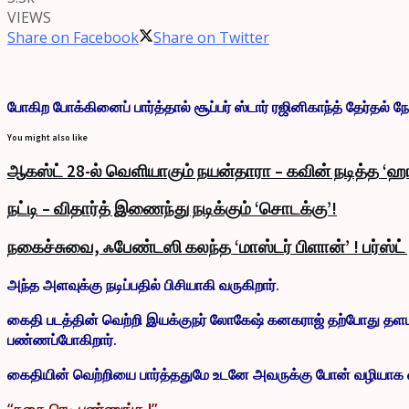
VIEWS
Share on Facebook
Share on Twitter
போகிற போக்கினைப் பார்த்தால் சூப்பர் ஸ்டார் ரஜினிகாந்த் தேர்தல் ந
You might also like
ஆகஸ்ட் 28-ல் வெளியாகும் நயன்தாரா – கவின் நடித்த ‘ஹா
நட்டி – விதார்த் இணைந்து நடிக்கும் ‘சொடக்கு’!
நகைச்சுவை, ஃபேண்டஸி கலந்த ‘மாஸ்டர் பிளான்’ ! பர்ஸ்ட
அந்த அளவுக்கு நடிப்பதில் பிசியாகி வருகிறார்.
கைதி படத்தின் வெற்றி இயக்குநர் லோகேஷ் கனகராஜ் தற்போது தளப
பண்ணப்போகிறார்.
கைதியின் வெற்றியை பார்த்ததுமே உடனே அவருக்கு போன் வழியாக வா
“கதை ரெடி பண்ணுங்க.!”