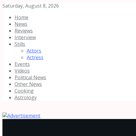
Saturday, August 8, 2026
Home
News
Reviews
Interview
Stills
Actors
Actress
Events
Videos
Political News
Other News
Cooking
Astrology